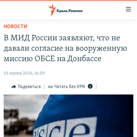
Доступность
ссылки
Вернуться
НОВОСТИ
к
НОВОСТИ
В МИД России заявляют, что не
основному
СПЕЦПРОЕКТЫ
содержанию
давали согласие на вооруженную
ВОДА
Вернутся
ГРУЗ 200
миссию ОБСЕ на Донбассе
к
ИСТОРИЯ
КАРТА ВОЕННЫХ ОБЪЕКТОВ КРЫМА
главной
01 июня 2016, 16:59
ЕЩЕ
11 ЛЕТ ОККУПАЦИИ КРЫМА. 11 ИСТОРИЙ СОПРОТИВЛЕНИЯ
навигации
Вернутся
Поделиться
Читать без VPN
РАДІО СВОБОДА
ИНТЕРАКТИВ
к
КАК ОБОЙТИ БЛОКИРОВКУ
ИНФОГРАФИКА
поиску
ТЕЛЕПРОЕКТ КРЫМ.РЕАЛИИ
Українською
СОВЕТЫ ПРАВОЗАЩИТНИКОВ
Qırımtatar
ПРОПАВШИЕ БЕЗ ВЕСТИ