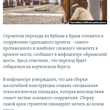
ПРИСОЕДИНЯЙТЕСЬ!
ПОБЕДИТЕЛЕЙ НЕ СУДЯТ?
КРЫМ.НЕПОКОРЕННЫЙ
ELIFBE
УКРАИНСКАЯ ПРОБЛЕМА КРЫМА
Строители перехода из Кубани в Крым готовятся к
Все сайты RFE/RL
сооружению судоходного пролета – самого
протяженного и наиболее сложного элемента в
проекте моста, сообщают в инфоцентре «Крымский
мост». Здесь отметили , что переход будет
собираться на керченском берегу.
В инфоцентре утверждают, что для сборки
масштабной конструкции создана специальная
технологическая площадка, которая впоследствии
станет частью основного сооружения. Сборку
самой арки строители планируют начать до конца