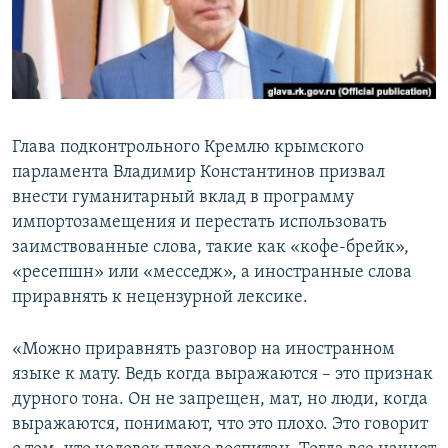
ПРИСОЕДИНЯЙТЕСЬ!
ПОБЕДИТЕЛЕЙ НЕ СУДЯТ?
КРЫМ.НЕПОКОРЕННЫЙ
ELIFBE
УКРАИНСКАЯ ПРОБЛЕМА КРЫМА
Глава подконтрольного Кремлю крымского
Все сайты RFE/RL
парламента Владимир Константинов призвал
внести гуманитарный вклад в программу
импортозамещения и перестать использовать
заимствованные слова, такие как «кофе-брейк»,
«ресепшн» или «месседж», а иностранные слова
приравнять к нецензурной лексике.
«Можно приравнять разговор на иностранном
языке к мату. Ведь когда выражаются – это признак
дурного тона. Он не запрещен, мат, но люди, когда
выражаются, понимают, что это плохо. Это говорит