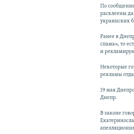
По сообщению
расклеены да
украинских б
Ранее в Днеп
спама», то е
и рекламирую
Некоторые го
рекламы отды
19 мая Днепр
Днепр.
В законе гово
Екатериносла
апелляционны