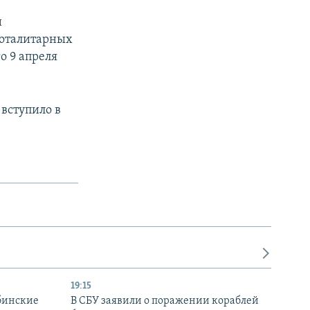
и
тоталитарных
о 9 апреля
вступило в
19:15
бинские
В СБУ заявили о поражении кораблей