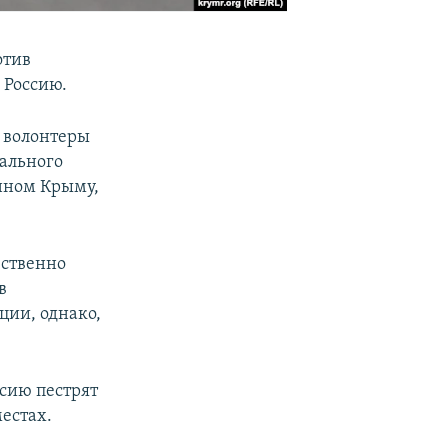
отив
 Россию.
» волонтеры
ального
нном Крыму,
ественно
в
ции, однако,
ссию пестрят
естах.