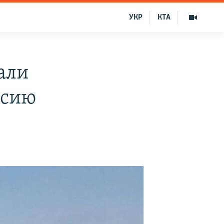
УКР
КТА
али
ссию