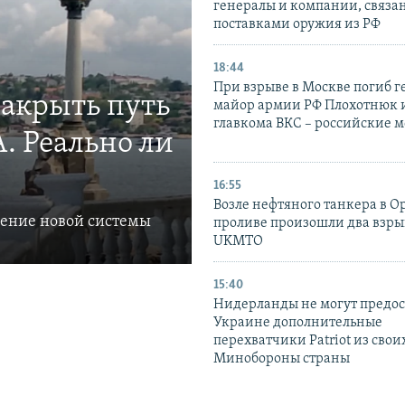
генералы и компании, связа
поставками оружия из РФ
18:44
При взрыве в Москве погиб г
закрыть путь
майор армии РФ Плохотнюк и
главкома ВКС – российские 
. Реально ли
16:55
Возле нефтяного танкера в 
ление новой системы
проливе произошли два взры
UKMTO
15:40
Нидерланды не могут предос
Украине дополнительные
перехватчики Patriot из своих
Минобороны страны