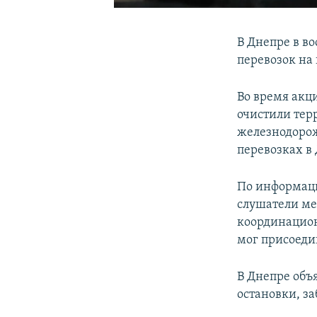
В Днепре в в
перевозок на
Во время акц
очистили тер
железнодорож
перевозках в
По информаци
слушатели ме
координацион
мог присоед
В Днепре объ
остановки, з