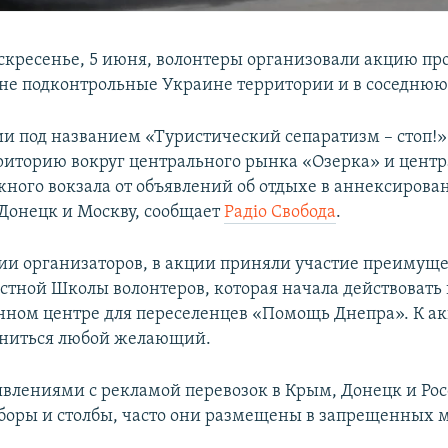
оскресенье, 5 июня, волонтеры организовали акцию пр
 не подконтрольные Украине территории и в соседнюю
ии под названием «Туристический сепаратизм – стоп!
риторию вокруг центрального рынка «Озерка» и центр
ного вокзала от объявлений об отдыхе в аннексирова
 Донецк и Москву, сообщает
Радіо Свобода
.
и организаторов, в акции приняли участие преимущ
стной Школы волонтеров, которая начала действовать 
ном центре для переселенцев «Помощь Днепра». К ак
иниться любой желающий.
явлениями с рекламой перевозок в Крым, Донецк и Ро
аборы и столбы, часто они размещены в запрещенных м