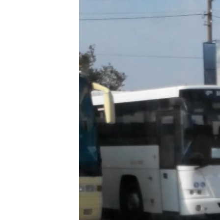
ПОБЕДИТЕЛЕЙ НЕ СУДЯТ?
КРЫМ.НЕПОКОРЕННЫЙ
ELIFBE
УКРАИНСКАЯ ПРОБЛЕМА КРЫМА