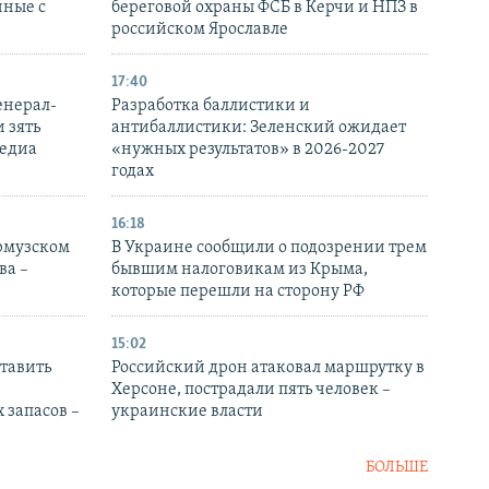
нные с
береговой охраны ФСБ в Керчи и НПЗ в
российском Ярославле
17:40
енерал-
Разработка баллистики и
 зять
антибаллистики: Зеленский ожидает
медиа
«нужных результатов» в 2026-2027
годах
16:18
Ормузском
В Украине сообщили о подозрении трем
ва –
бывшим налоговикам из Крыма,
которые перешли на сторону РФ
15:02
тавить
Российский дрон атаковал маршрутку в
Херсоне, пострадали пять человек –
 запасов –
украинские власти
БОЛЬШЕ