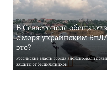
В Севастополе обещают 
с моря украинским БпЛА
это?
Российские власти города анонсировали появ
защиты от беспилотников