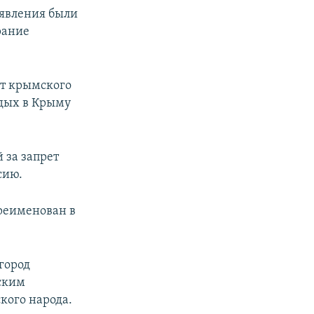
ъявления были
рание
от крымского
тдых в Крыму
 за запрет
сию.
реименован в
 город
ским
кого народа.