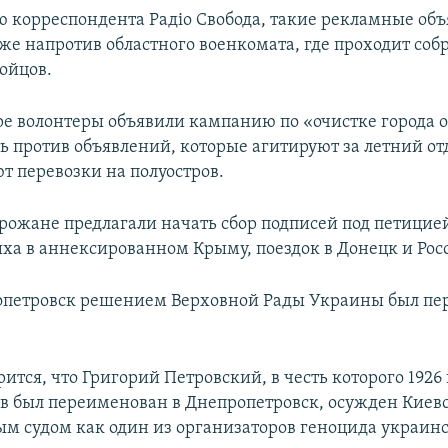
 корреспондента Радіо Свобода, такие рекламные об
же напротив областного военкомата, где проходит соб
ойцов.
ре волонтеры объявили кампанию по «очистке города 
сть против объявлений, которые агитируют за летний о
т перевозки на полуостров.
рожане предлагали начать сбор подписей под петицией
ха в аннексированном Крыму, поездок в Донецк и Рос
опетровск решением Верховной Рады Украины был пе
рится, что Григорий Петровский, в честь которого 1926
в был переименован в Днепропетровск, осужден Киев
м судом как один из организаторов геноцида украинс