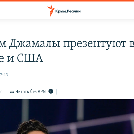
м Джамалы презентуют 
е и США
7:43
ся
Читать без VPN