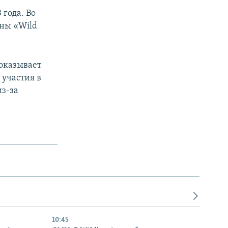
 года. Во
аны «Wild
показывает
 участия в
из-за
10:45