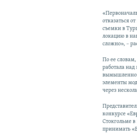
«Первоначаль
отказаться от
съемки в Тур
локацию в на
сложно», – ра
По ее словам
работала над
вымышленного
элементы мод
через несколь
Представител
конкурсе «Ев
Стокгольме в
принимать «Е