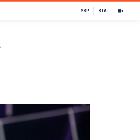
УКР
КТА
в