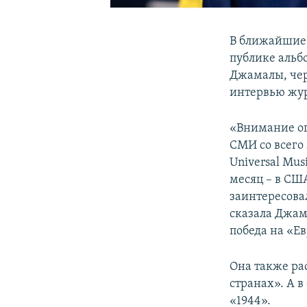
В ближайшие 
публике альб
Джамалы, чер
интервью жур
«Внимание ог
СМИ со всего
Universal Mus
месяц – в СШ
заинтересова
сказала Джама
победа на «Е
Она также ра
странах». А 
«1944».