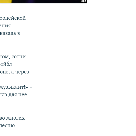
вропейской
ения
казала в
ком, сотни
лейбл
опе, а через
музыкант!» –
ыла для нее
 во многих
 песню