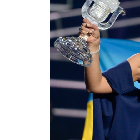
ПОБЕДИТЕЛЕЙ НЕ СУДЯТ?
КРЫМ.НЕПОКОРЕННЫЙ
ELIFBE
УКРАИНСКАЯ ПРОБЛЕМА КРЫМА