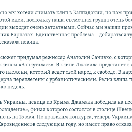
но мы хотели снимать клип в Каппадокии, но нам пр
 этой идеи, поскольку наша съемочная группа очень б
ции выходят очень затратными. Сейчас мы нашли пр
ших Карпатах. Единственная проблема – добираться ту
ссказала певица.
, сюжет придумал режиссер Анатолий Сачивко, с кото
 клипом «Заплуталась». В клипе Джамала предстанет в 
 племени, который ведет свой народ к свободе. В на
ерна переплетены с урбанистическими. Релиз клипа 
ко недель.
ь Украины, певица из Крыма Джамала победила на пе
ровидение», финал которого состоялся в столице Швец
 ночь на 15 мая. По правилам конкурса, теперь Украин
вровидение»в следующем году, но имеет право отказа