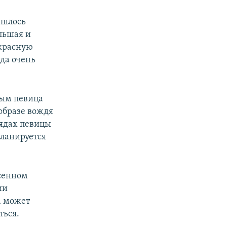
ишлось
ольшая и
екрасную
да очень
рым певица
образе вождя
рядах певицы
планируется
сенном
ии
а может
ться.