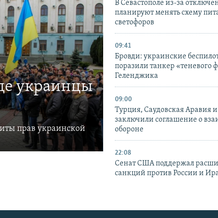
В Севастополе из-за отключе
планируют менять схему пит
светофоров
09:41
Бровди: украинские беспил
поразили танкер «теневого ф
Геленджика
где украинцы
09:00
Турция, Саудовская Аравия 
заключили соглашение о вз
щиты прав украинской
обороне
22:08
Сенат США поддержал расш
санкций против России и Ир