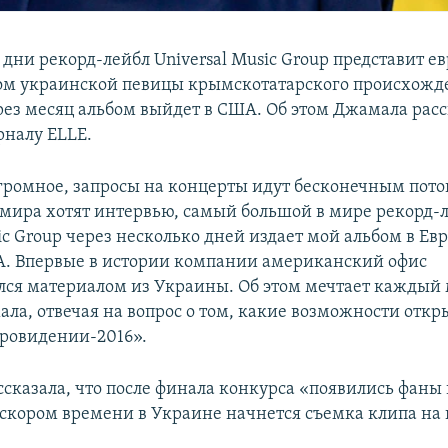
дни рекорд-лейбл Universal Music Group представит е
ом украинской певицы крымскотатарского происхожд
ез месяц альбом выйдет в США. Об этом Джамала расс
налу ELLE.
ромное, запросы на концерты идут бесконечным пото
 мира хотят интервью, самый большой в мире рекорд-
ic Group через несколько дней издает мой альбом в Евр
А. Впервые в истории компании американский офис
лся материалом из Украины. Об этом мечтает каждый 
ла, отвечая на вопрос о том, какие возможности откр
вровидении-2016».
ссказала, что после финала конкурса «появились фаны
в скором времени в Украине начнется съемка клипа на