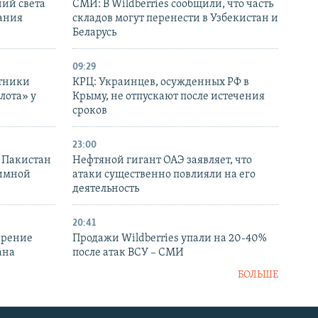
ний света
СМИ: В Wildberries сообщили, что часть
ания
складов могут перенести в Узбекистан и
Беларусь
09:29
отники
КРЦ: Украинцев, осужденных РФ в
лота» у
Крыму, не отпускают после истечения
сроков
23:00
и Пакистан
Нефтяной гигант ОАЭ заявляет, что
аимной
атаки существенно повлияли на его
деятельность
20:41
ирение
Продажи Wildberries упали на 20-40%
ана
после атак ВСУ – СМИ
БОЛЬШЕ