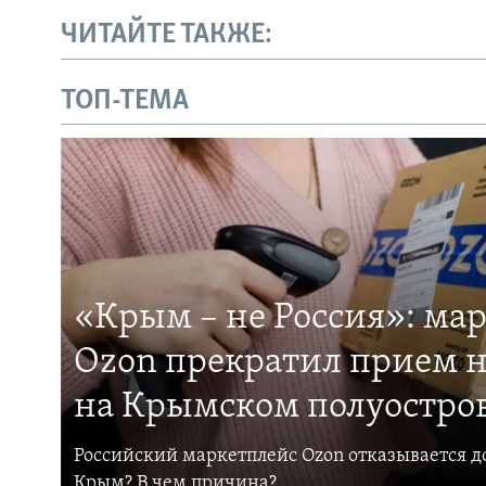
ЧИТАЙТЕ ТАКЖЕ:
ТОП-ТЕМА
«Крым – не Россия»: ма
Ozon прекратил прием н
на Крымском полуостро
Российский маркетплейс Ozon отказывается до
Крым? В чем причина?