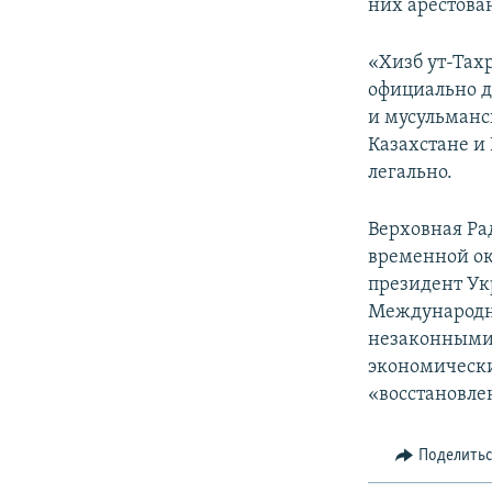
них арестова
«Хизб ут-Тах
официально д
и мусульманс
Казахстане и
легально.
Верховная Ра
временной ок
президент Ук
Международн
незаконными 
экономически
«восстановле
Поделить