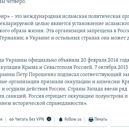
ны четверо.
рир» – это международная исламская политическая ор
екларируемой целью является установление исламског
кого образа жизни. Эта организация запрещена в Росс
 Германии; в Украине и остальных странах она может 
да Украины официально объявила 20 февраля 2014 год
купации Крыма и Севастополя Россией. 7 октября 2015
раины Петр Порошенко подписал соответствующий за
ые организации признали оккупацию и аннексию К
и осудили действия России. Страны Запада ввели ряд
х санкций. Россия отрицает оккупацию полуострова и 
нием исторической справедливости».
ся
Читать без VPN
Follow us
Печать