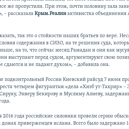
все же пропустили. При этом, почти половину зала за
, – рассказала
Крым.Реалии
активистка объединения
казать, так это о стойкости наших братьев по вере. Не
ловия содержания в СИЗО, на те решения суда, котор
ньше, на то, что сейчас месяц Рамадан и они как мус
 они выступают перед судом, аргументируют свою пози
е сдаются и не падают духом», – добавила она.
е подконтрольный России Киевский райсуд 7 июня про
ареста четырем фигурантам «дела «Хизб ут-Тахрир» –
 Сируку, Энверу Бекирову и Муслиму Алиеву, задержан
года.
ля 2016 года российские силовики провели серию обыск
 домах приверженцев ислама. Всего было задержано 14