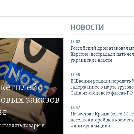
НОВОСТИ
15:02
Российский дрон атаковал м
Херсоне, пострадали пять чел
украинские власти
13:58
В Швеции решили передать 
ркетплейс
задержанное в марте грузово
Caffa из «теневого флота» РФ
овых заказов
12:47
ве
На востоке Крыма более 30 се
поселков второй день остаютс
ставлять товары в
– коммунальщики