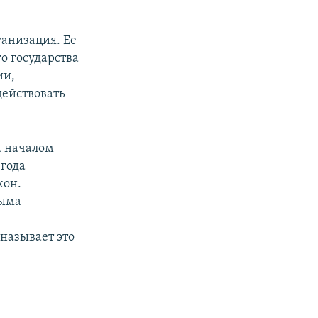
ганизация. Ее
о государства
ии,
действовать
а началом
 года
кон.
рыма
называет это