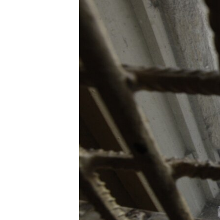
ПОБЕДИТЕЛЕЙ НЕ СУДЯТ?
КРЫМ.НЕПОКОРЕННЫЙ
ELIFBE
УКРАИНСКАЯ ПРОБЛЕМА КРЫМА