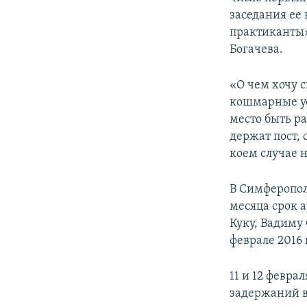
заседания ее 
практиканты»
Богачева.
«О чем хочу с
кошмарные ус
место быть ра
держат пост,
коем случае н
В Симферопол
месяца срок 
Куку, Вадиму
феврале 2016 
11 и 12 февра
задержаний в