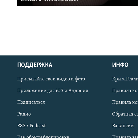
ПОДДЕРЖКА
ИНФО
Українською
Присылайте свои видео и фото
Крым.Реали
Qırımtatar
Приложение для iOS и Андроид
Правила к
Подписаться
Правила к
ПРИСОЕДИНЯЙТЕСЬ!
Радио
Обратная с
RSS / Podcast
Вакансии
Как обойти блокировку
Правила з