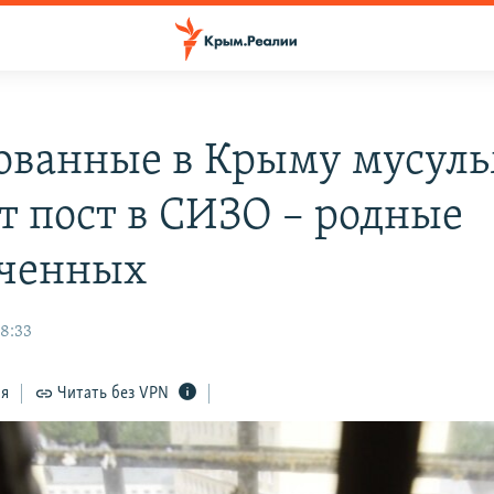
ованные в Крыму мусул
т пост в СИЗО – родные
ченных
8:33
ся
Читать без VPN