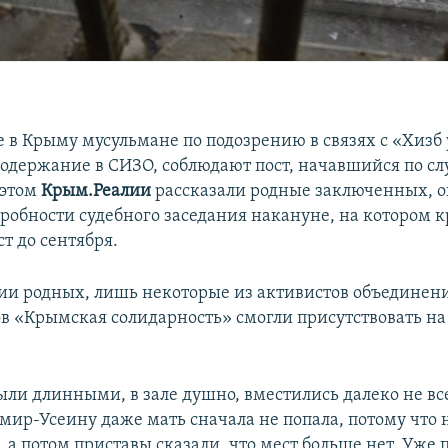
 в Крыму мусульмане по подозрению в связях с «Хизб 
содержание в СИЗО, соблюдают пост, начавшийся по с
 этом
Крым.Реалии
рассказали родные заключенных, о
робности судебного заседания накануне, на котором
т до сентября.
и родных, лишь некоторые из активистов объединен
в «Крымская солидарность» смогли присутствовать на
ыли длинными, в зале душно, вместились далеко не вс
мир-Усеину даже мать сначала не попала, потому что 
 а потом приставы сказали, что мест больше нет. Уже 