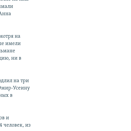
нимали
 Анна
смотря на
ые имели
ульмане
цию, ни в
длил на три
 Эмир-Усеину
ных в
ов и
 человек, из