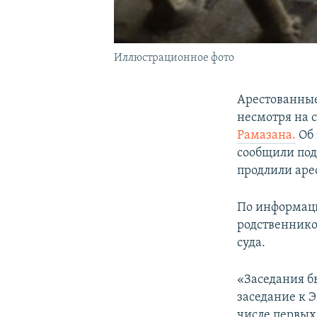
Иллюстрационное фото
Арестованные
несмотря на 
Рамазана.
Об
сообщили под
продлили арес
По информаци
родственнико
суда.
«Заседания б
заседание к Э
числе первых,