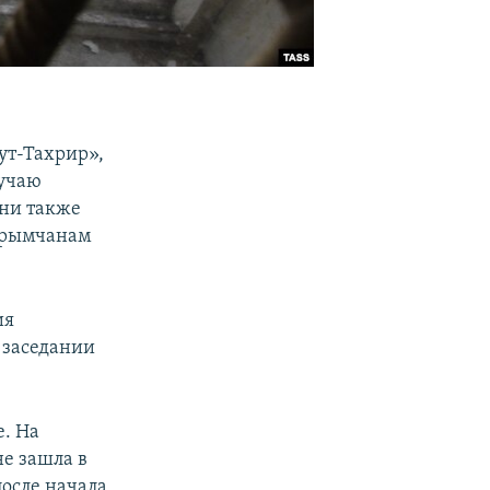
ут-Тахрир»,
лучаю
ни также
 крымчанам
ия
 заседании
е. На
не зашла в
после начала