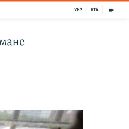
УКР
КТА
ьмане