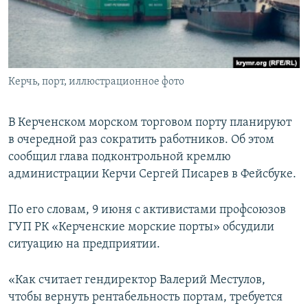
ПРИСОЕДИНЯЙТЕСЬ!
ПОБЕДИТЕЛЕЙ НЕ СУДЯТ?
КРЫМ.НЕПОКОРЕННЫЙ
ELIFBE
Керчь, порт, иллюстрационное фото
УКРАИНСКАЯ ПРОБЛЕМА КРЫМА
Все сайты RFE/RL
В Керченском морском торговом порту планируют
в очередной раз сократить работников. Об этом
сообщил глава подконтрольной кремлю
администрации Керчи Сергей Писарев в Фейсбуке.
По его словам, 9 июня с активистами профсоюзов
ГУП РК «Керченские морские порты» обсудили
ситуацию на предприятии.
«Как считает гендиректор Валерий Местулов,
чтобы вернуть рентабельность портам, требуется