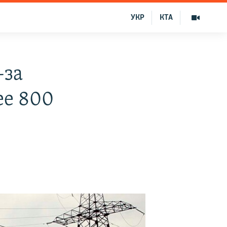
УКР
КТА
-за
ее 800