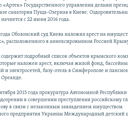
р «Артек» Государственного управления делами прези
азе санатория Пуща-Озерная в Киеве. Оздоровительна
начнется с 22 июня 2016 года.
6 года Оболонский суд Киева наложил арест на имущест
к», расположенного в аннексированном Россией Крыму
 содержит подробный список объектов крымского ком
которые наложен арест, включая жилой фонд, бассейны
 и электросетей, базу-отель в Симферополе и пансио
 Ореанде.
ентября 2015 года прокуратура Автономной Республик
одозрении в совершении преступления российскому г
ову в связи с незаконным завладением имуществом
ного предприятия Украины Международный детский 