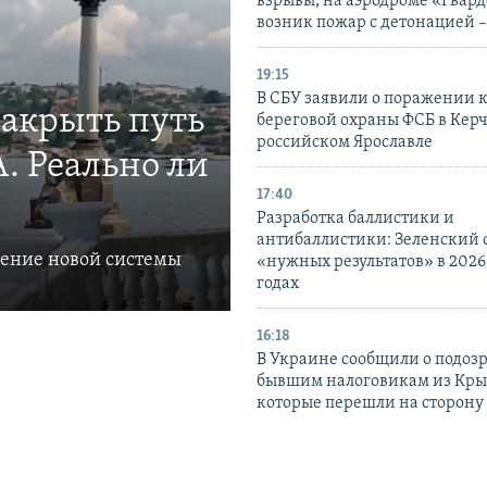
взрывы, на аэродроме «Гвар
возник пожар с детонацией 
19:15
В СБУ заявили о поражении 
закрыть путь
береговой охраны ФСБ в Керч
российском Ярославле
. Реально ли
17:40
Разработка баллистики и
антибаллистики: Зеленский
ление новой системы
«нужных результатов» в 2026
годах
16:18
В Украине сообщили о подоз
бывшим налоговикам из Кры
которые перешли на сторону