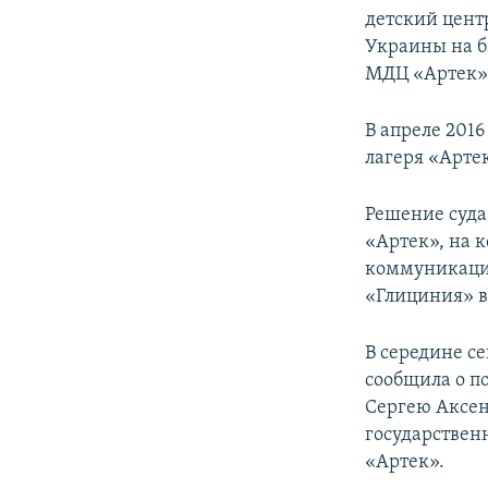
детский цент
Украины на б
МДЦ «Артек» 
В апреле 201
лагеря «Арте
Решение суда
«Артек», на 
коммуникаций
«Глициния» в
В середине с
сообщила о п
Сергею Аксен
государствен
«Артек».