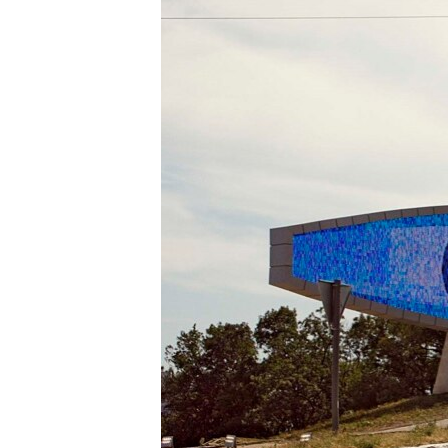
ПОБЕДИТЕЛЕЙ НЕ СУДЯТ?
КРЫМ.НЕПОКОРЕННЫЙ
ELIFBE
УКРАИНСКАЯ ПРОБЛЕМА КРЫМА