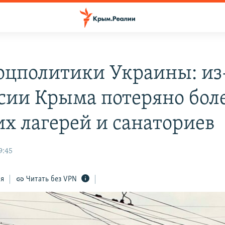
цполитики Украины: из
сии Крыма потеряно бол
их лагерей и санаториев
9:45
ся
Читать без VPN