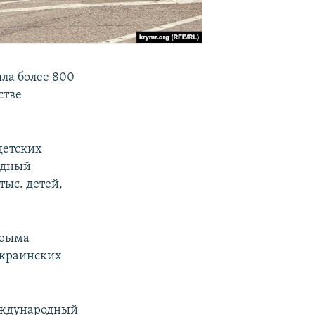
ла более 800
стве
детских
одный
тыс. детей,
Крыма
украинских
Международный