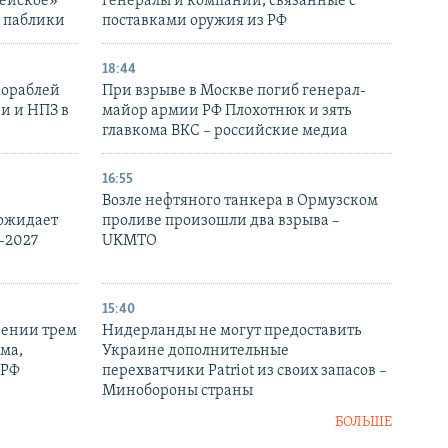
дейское»
генералы и компании, связанные с
– паблики
поставками оружия из РФ
18:44
кораблей
При взрыве в Москве погиб генерал-
и и НПЗ в
майор армии РФ Плохотнюк и зять
главкома ВКС – российские медиа
16:55
Возле нефтяного танкера в Ормузском
 ожидает
проливе произошли два взрыва –
-2027
UKMTO
15:40
рении трем
Нидерланды не могут предоставить
ма,
Украине дополнительные
 РФ
перехватчики Patriot из своих запасов –
Минобороны страны
БОЛЬШЕ