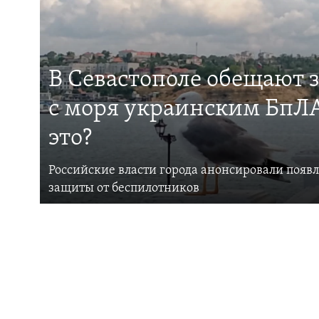
В Севастополе обещают 
с моря украинским БпЛА
это?
Российские власти города анонсировали появ
защиты от беспилотников