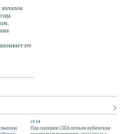
а началом
 года
кон.
рыма
называет это
22:54
 слышны
Под санкции США попали кубинские