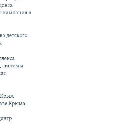
дента
я кампания в
во детского
.
плекса
, системы
нат
и Крым
лаве Крыма
центр