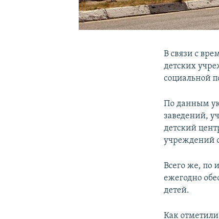
В связи с вр
детских учре
социальной п
По данным ук
заведений, у
детский центр
учреждений о
Всего же, по
ежегодно обе
детей.
Как отметили