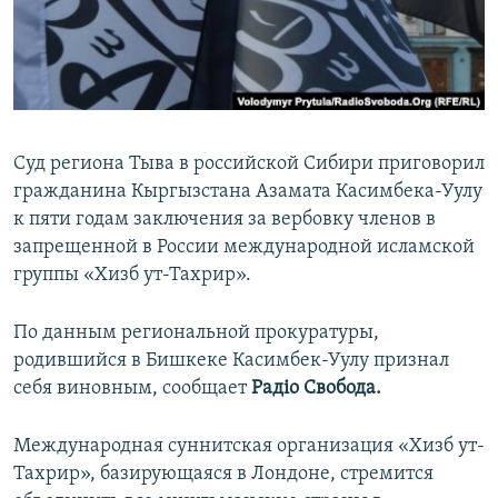
ПРИСОЕДИНЯЙТЕСЬ!
ПОБЕДИТЕЛЕЙ НЕ СУДЯТ?
КРЫМ.НЕПОКОРЕННЫЙ
ELIFBE
УКРАИНСКАЯ ПРОБЛЕМА КРЫМА
Суд региона Тыва в российской Сибири приговорил
Все сайты RFE/RL
гражданина Кыргызстана Азамата Касимбека-Уулу
к пяти годам заключения за вербовку членов в
запрещенной в России международной исламской
группы «Хизб ут-Тахрир».
По данным региональной прокуратуры,
родившийся в Бишкеке Касимбек-Уулу признал
себя виновным, сообщает
Радіо Свобода.
Международная суннитская организация «Хизб ут-
Тахрир», базирующаяся в Лондоне, стремится