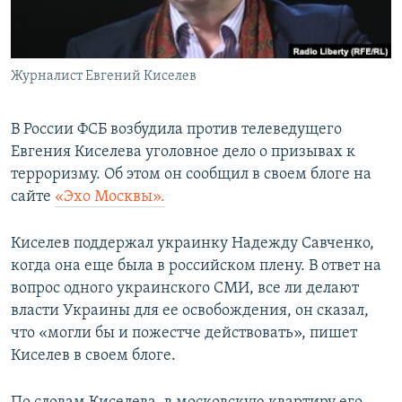
ПРИСОЕДИНЯЙТЕСЬ!
ПОБЕДИТЕЛЕЙ НЕ СУДЯТ?
КРЫМ.НЕПОКОРЕННЫЙ
Журналист Евгений Киселев
ELIFBE
УКРАИНСКАЯ ПРОБЛЕМА КРЫМА
В России ФСБ возбудила против телеведущего
Все сайты RFE/RL
Евгения Киселева уголовное дело о призывах к
терроризму. Об этом он сообщил в своем блоге на
сайте
«Эхо Москвы».
Киселев поддержал украинку Надежду Савченко,
когда она еще была в российском плену. В ответ на
вопрос одного украинского СМИ, все ли делают
власти Украины для ее освобождения, он сказал,
что «могли бы и пожестче действовать», пишет
Киселев в своем блоге.