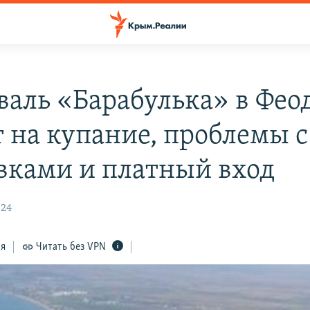
валь «Барабулька» в Фео
т на купание, проблемы с
вками и платный вход
:24
ся
Читать без VPN