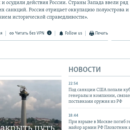
и осудили действия России. Страны Запада ввели ряд
х санкций. Россия отрицает оккупацию полуострова и 
нием исторической справедливости».
ся
Читать без VPN
Follow us
Печать
НОВОСТИ
22:54
Под санкции США попали ку
генералы и компании, связа
поставками оружия из РФ
18:44
При взрыве в Москве погиб г
закрыть путь
майор армии РФ Плохотнюк и