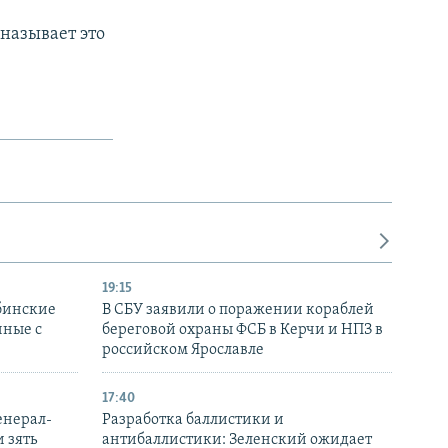
называет это
19:15
бинские
В СБУ заявили о поражении кораблей
нные с
береговой охраны ФСБ в Керчи и НПЗ в
российском Ярославле
17:40
енерал-
Разработка баллистики и
 зять
антибаллистики: Зеленский ожидает