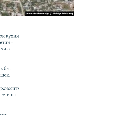
ной кухни
етий –
ремлю
рыбы,
яшек.
проносить
ести на
сят