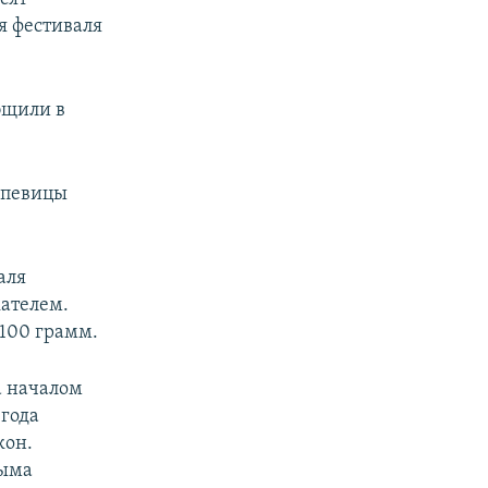
я фестиваля
бщили в
 певицы
аля
кателем.
 100 грамм.
а началом
 года
кон.
рыма