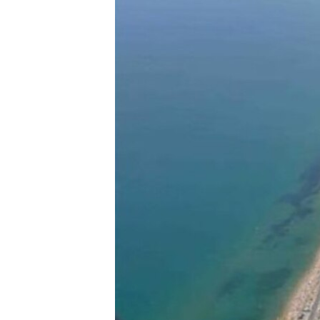
ПОБЕДИТЕЛЕЙ НЕ СУДЯТ?
КРЫМ.НЕПОКОРЕННЫЙ
ELIFBE
УКРАИНСКАЯ ПРОБЛЕМА КРЫМА