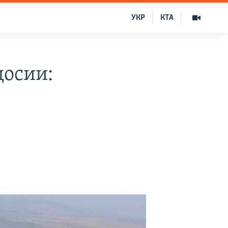
УКР
КТА
досии: