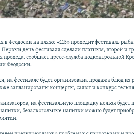
юня в Феодосии на пляже «115» проходит фестиваль рыб
. Первый день фестиваля сделали платным, второй и тр
я прохода, сообщает пресс-служба подконтрольной К
ии Феодосии.
ся, на фестивале будет организована продажа блюд из 
акже запланированы концерты, салют и конкурс тельн
ганизаторов, на фестивальную площадку нельзя будет 
напитки, безалкогольные напитки можно будет приобр
риятии.
телей предупреждают о проблемах с парковками и про