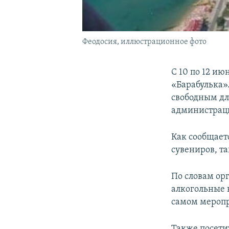
Феодосия, иллюстрационное фото
С 10 по 12 и
«Барабулька»
свободным дл
администрац
Как сообщает
сувениров, т
По словам ор
алкогольные 
самом мероп
Также посети