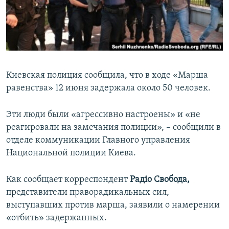
ПРИСОЕДИНЯЙТЕСЬ!
ПОБЕДИТЕЛЕЙ НЕ СУДЯТ?
КРЫМ.НЕПОКОРЕННЫЙ
ELIFBE
УКРАИНСКАЯ ПРОБЛЕМА КРЫМА
Киевская полиция сообщила, что в ходе «Марша
Все сайты RFE/RL
равенства» 12 июня задержала около 50 человек.
Эти люди были «агрессивно настроены» и «не
реагировали на замечания полиции», – сообщили в
отделе коммуникации Главного управления
Национальной полиции Киева.
Как сообщает корреспондент
Радіо Свобода,
представители праворадикальных сил,
выступавших против марша, заявили о намерении
«отбить» задержанных.