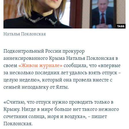
ПРИСОЕДИНЯЙТЕСЬ!
ПОБЕДИТЕЛЕЙ НЕ СУДЯТ?
КРЫМ.НЕПОКОРЕННЫЙ
ELIFBE
Наталья Поклонская
УКРАИНСКАЯ ПРОБЛЕМА КРЫМА
Все сайты RFE/RL
Подконтрольный России прокурор
аннексированного Крыма Наталья Поклонская в
своем
«Живом журнале»
сообщила, что «впервые
за несколько последних лет удалось взять отпуск –
целую неделю», который она провела вместе с
семьей неподалеку от Ялты.
«Считаю, что отпуск нужно проводить только в
Крыму. Нигде в мире больше нет такого нежного
сочетания солнца, моря и воздуха», – пишет
Поклонская.