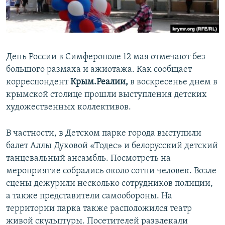
ПРИСОЕДИНЯЙТЕСЬ!
ПОБЕДИТЕЛЕЙ НЕ СУДЯТ?
КРЫМ.НЕПОКОРЕННЫЙ
ELIFBE
День России в Симферополе 12 мая отмечают без
УКРАИНСКАЯ ПРОБЛЕМА КРЫМА
большого размаха и ажиотажа. Как сообщает
Все сайты RFE/RL
корреспондент
Крым.Реалии,
в воскресенье днем в
крымской столице прошли выступления детских
художественных коллективов.
В частности, в Детском парке города выступили
балет Аллы Духовой «Тодес» и белорусский детский
танцевальный ансамбль. Посмотреть на
мероприятие собрались около сотни человек. Возле
сцены дежурили несколько сотрудников полиции,
а также представители самообороны. На
территории парка также расположился театр
живой скульптуры. Посетителей развлекали