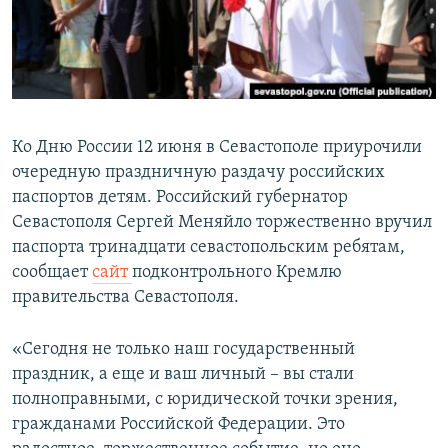
ПРИСОЕДИНЯЙТЕСЬ!
ПОБЕДИТЕЛЕЙ НЕ СУДЯТ?
КРЫМ.НЕПОКОРЕННЫЙ
ELIFBE
УКРАИНСКАЯ ПРОБЛЕМА КРЫМА
Ко Дню России 12 июня в Севастополе приурочили
Все сайты RFE/RL
очередную праздничную раздачу российских
паспортов детям. Российский губернатор
Севастополя Сергей Меняйло торжественно вручил
паспорта тринадцати севастопольским ребятам,
сообщает
сайт
подконтрольного Кремлю
правительства Севастополя.
«Сегодня не только наш государственный
праздник, а еще и ваш личный – вы стали
полноправными, с юридической точки зрения,
гражданами Российской Федерации. Это