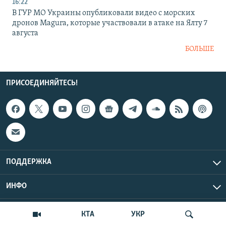
16:22
В ГУР МО Украины опубликовали видео с морских
дронов Magura, которые участвовали в атаке на Ялту 7
августа
БОЛЬШЕ
ПРИСОЕДИНЯЙТЕСЬ!
ПОДДЕРЖКА
ИНФО
UTC+3
Copyright Крым.Реалии, 2026 | Все права защищены.
КТА
УКР