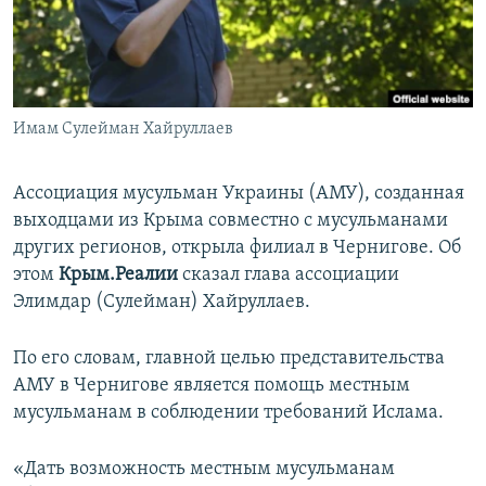
ПРИСОЕДИНЯЙТЕСЬ!
ПОБЕДИТЕЛЕЙ НЕ СУДЯТ?
КРЫМ.НЕПОКОРЕННЫЙ
ELIFBE
Имам Сулейман Хайруллаев
УКРАИНСКАЯ ПРОБЛЕМА КРЫМА
Все сайты RFE/RL
Ассоциация мусульман Украины (АМУ), созданная
выходцами из Крыма совместно с мусульманами
других регионов, открыла филиал в Чернигове. Об
этом
Крым.Реалии
сказал глава ассоциации
Элимдар (Сулейман) Хайруллаев.
По его словам, главной целью представительства
АМУ в Чернигове является помощь местным
мусульманам в соблюдении требований Ислама.
«Дать возможность местным мусульманам