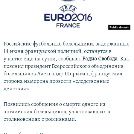
ПРИСОЕДИНЯЙТЕСЬ!
ПОБЕДИТЕЛЕЙ НЕ СУДЯТ?
КРЫМ.НЕПОКОРЕННЫЙ
ELIFBE
УКРАИНСКАЯ ПРОБЛЕМА КРЫМА
Российские футбольные болельщики, задержанные
Все сайты RFE/RL
14 июня французской полицией, останутся в
участке еще на сутки, сообщает
Радио Свобода
. Как
пояснил президент Всероссийского объединения
болельщиков Александр Шпрыгин, французская
сторона намерена провести «следственные
действия».
Появились сообщения о смерти одного из
английских болельщиков, участвовавших в
столкновениях с россиянами.