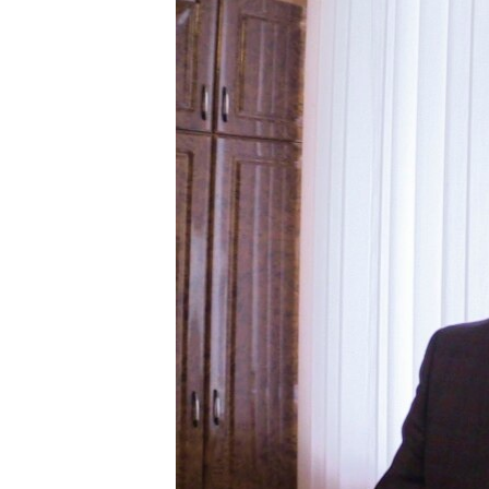
ПОБЕДИТЕЛЕЙ НЕ СУДЯТ?
КРЫМ.НЕПОКОРЕННЫЙ
ELIFBE
УКРАИНСКАЯ ПРОБЛЕМА КРЫМА