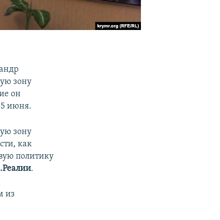
сандр
ую зону
ие он
15 июня.
ую зону
сти, как
овую политику
.Реалии
.
м из