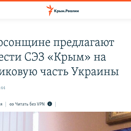
рсонщине предлагают
ести СЭЗ «Крым» на
иковую часть Украины
:44
ся
Читать без VPN