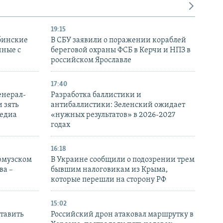
19:15
бинские
В СБУ заявили о поражении кораблей
нные с
береговой охраны ФСБ в Керчи и НПЗ в
российском Ярославле
17:40
енерал-
Разработка баллистики и
 зять
антибаллистики: Зеленский ожидает
медиа
«нужных результатов» в 2026-2027
годах
16:18
Ормузском
В Украине сообщили о подозрении трем
ва –
бывшим налоговикам из Крыма,
которые перешли на сторону РФ
15:02
тавить
Российский дрон атаковал маршрутку в