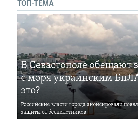
ТОП-ТЕМА
В Севастополе обещают 
с моря украинским БпЛА
это?
Российские власти города анонсировали появ
защиты от беспилотников