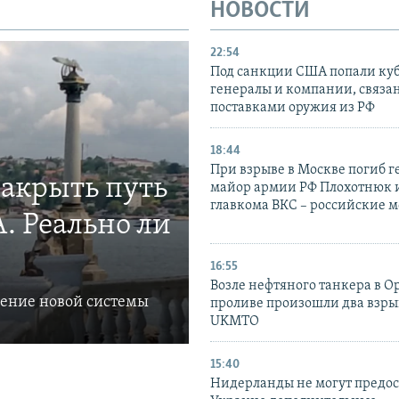
НОВОСТИ
22:54
Под санкции США попали ку
генералы и компании, связа
поставками оружия из РФ
18:44
При взрыве в Москве погиб г
закрыть путь
майор армии РФ Плохотнюк и
главкома ВКС – российские 
. Реально ли
16:55
Возле нефтяного танкера в 
ление новой системы
проливе произошли два взры
UKMTO
15:40
Нидерланды не могут предос