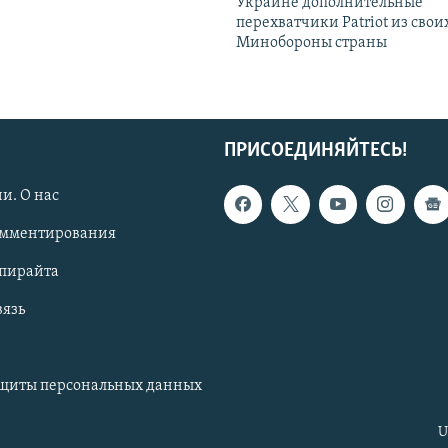
Украине дополнительные
перехватчики Patriot из своих
Минобороны страны
ПРИСОЕДИНЯЙТЕСЬ!
и. О нас
омментирования
опирайта
вязь
ащиты персональных данных
U