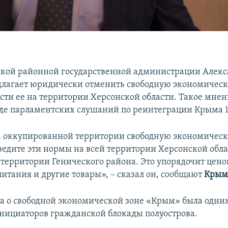
ской районной государственной администрации Алек
длагает юридически отменить свободную экономическ
сти ее на территории Херсонской области. Такое мнен
оде парламентских слушаний по реинтеграции Крыма 
 оккупированной территории свободную экономическ
введите эти нормы на всей территории Херсонской обла
территории Генического района. Это упорядочит цен
питания и другие товары», – сказал он, сообщают
Крым
а о свободной экономической зоне «Крым» была одни
нициаторов гражданской блокады полуострова.