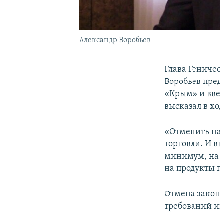
Александр Воробьев
Глава Гениче
Воробьев пре
«Крым» и вве
высказал в х
«Отменить на
торговли. И 
минимум, на 
на продукты 
Отмена закон
требований и