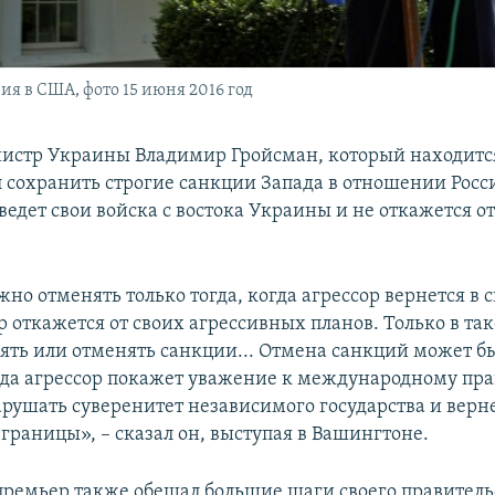
я в США, фото 15 июня 2016 год
стр Украины Владимир Гройсман, который находится
 сохранить строгие санкции Запада в отношении Росс
ведет свои войска с востока Украины и не откажется о
но отменять только тогда, когда агрессор вернется в 
р откажется от своих агрессивных планов. Только в та
ять или отменять санкции... Отмена санкций может б
гда агрессор покажет уважение к международному пра
арушать суверенитет независимого государства и верн
 границы», – сказал он, выступая в Вашингтоне.
ремьер также обещал большие шаги своего правитель