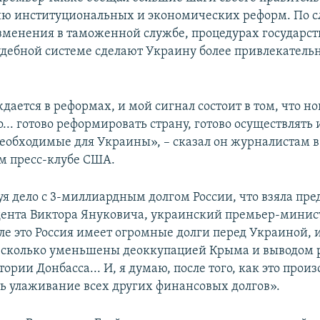
ю институциональных и экономических реформ. По с
зменения в таможенной службе, процедурах государс
судебной системе сделают Украину более привлекатель
ается в реформах, и мой сигнал состоит в том, что но
... готово реформировать страну, готово осуществлять 
еобходимые для Украины», – сказал он журналистам в
м пресс-клубе США.
я дело с 3-миллиардным долгом России, что взяла пр
дента Виктора Януковича, украинский премьер-минист
ле это Россия имеет огромные долги перед Украиной, и
есколько уменьшены деоккупацией Крыма и выводом 
тории Донбасса... И, я думаю, после того, как это прои
ть улаживание всех других финансовых долгов».