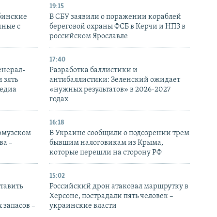
19:15
бинские
В СБУ заявили о поражении кораблей
нные с
береговой охраны ФСБ в Керчи и НПЗ в
российском Ярославле
17:40
енерал-
Разработка баллистики и
 зять
антибаллистики: Зеленский ожидает
медиа
«нужных результатов» в 2026-2027
годах
16:18
Ормузском
В Украине сообщили о подозрении трем
ва –
бывшим налоговикам из Крыма,
которые перешли на сторону РФ
15:02
тавить
Российский дрон атаковал маршрутку в
Херсоне, пострадали пять человек –
 запасов –
украинские власти