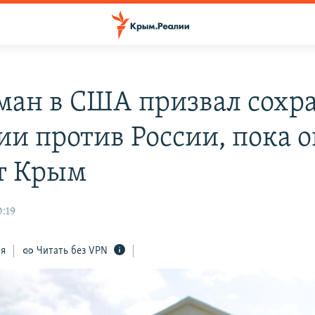
ман в США призвал сохр
ии против России, пока о
т Крым
0:19
ся
Читать без VPN