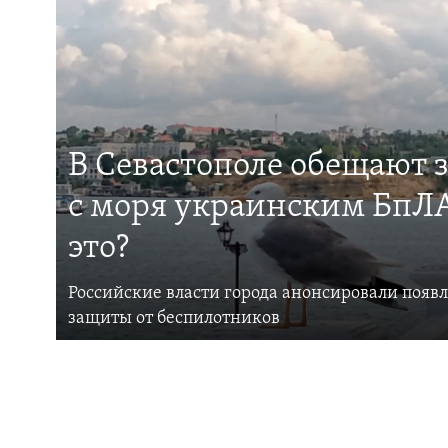
В Севастополе обещают 
с моря украинским БпЛА
это?
Российские власти города анонсировали появ
защиты от беспилотников