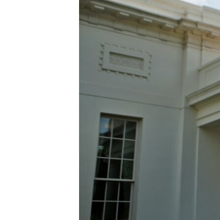
ПОБЕДИТЕЛЕЙ НЕ СУДЯТ?
КРЫМ.НЕПОКОРЕННЫЙ
ELIFBE
УКРАИНСКАЯ ПРОБЛЕМА КРЫМА