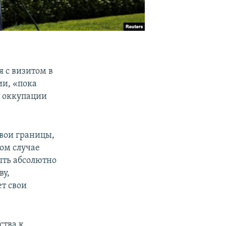
 с визитом в
ии, «пока
т оккупации
свои границы,
ком случае
ыть абсолютно
ву,
ет свои
ства к