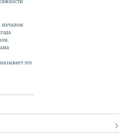
должности
а началом
 года
кон.
рыма
называет это