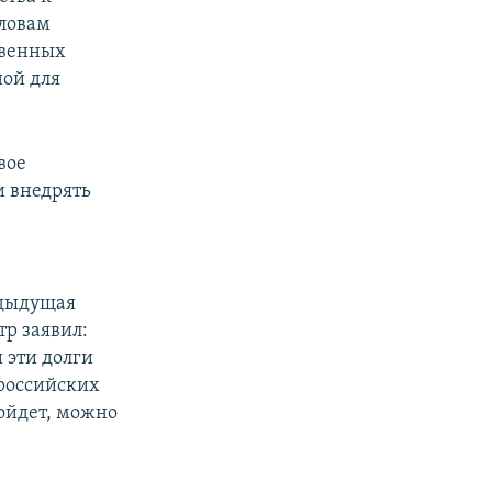
ловам
твенных
ной для
вое
и внедрять
едыдущая
р заявил:
 эти долги
российских
зойдет, можно