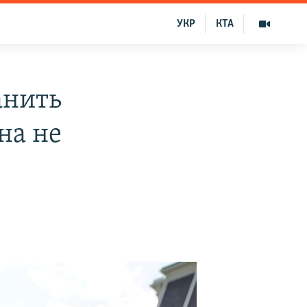
УКР
КТА
анить
на не