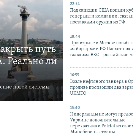
22:54
Под санкции США попали ку
генералы и компании, связа
поставками оружия из РФ
18:44
При взрыве в Москве погиб г
закрыть путь
майор армии РФ Плохотнюк и
главкома ВКС – российские 
. Реально ли
16:55
Возле нефтяного танкера в 
ление новой системы
проливе произошли два взры
UKMTO
15:40
Нидерланды не могут предос
Украине дополнительные
перехватчики Patriot из своих
Минобороны страны