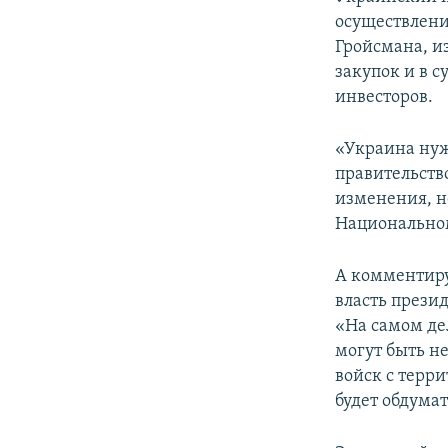
осуществлени
Гройсмана, и
закупок и в 
инвесторов.
«Украина нужд
правительство
изменения, н
Национально
А комментиру
власть прези
«На самом де
могут быть н
войск с терри
будет обдума