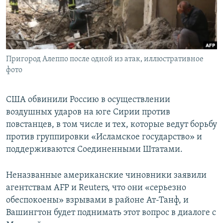
ПРИСОЕДИНЯЙТЕСЬ!
ПОБЕДИТЕЛЕЙ НЕ СУДЯТ?
КРЫМ.НЕПОКОРЕННЫЙ
ELIFBE
Пригород Алеппо после одной из атак, иллюстративное
УКРАИНСКАЯ ПРОБЛЕМА КРЫМА
фото
Все сайты RFE/RL
США обвинили Россию в осуществлении
воздушных ударов на юге Сирии против
повстанцев, в том числе и тех, которые ведут борьбу
против группировки «Исламское государство» и
поддерживаются Соединенными Штатами.
Неназванные американские чиновники заявили
агентствам AFP и Reuters, что они «серьезно
обеспокоены» взрывами в районе Ат-Танф, и
Вашингтон будет поднимать этот вопрос в диалоге с