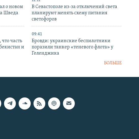
11:11
ал о новом
В Севастополе из-за отключений света
ка Шведа
планируют менять схему питания
светофоров
09:41
 что часть
Бровди: украинские беспилотники
збекистан и
поразили танкер «теневого флота» у
Геленджика
БОЛЬШЕ