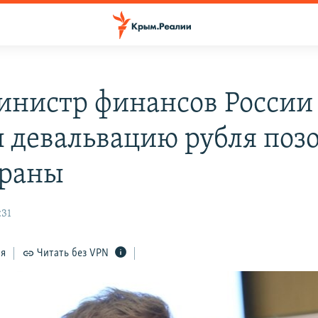
инистр финансов России
л девальвацию рубля поз
траны
:31
ся
Читать без VPN