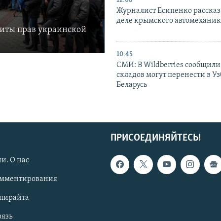
12:08
Журналист Есипенко рассказ
деле крымского автомехани
щиты прав украинской
10:45
СМИ: В Wildberries сообщили,
складов могут перенести в У
Беларусь
ПРИСОЕДИНЯЙТЕСЬ!
и. О нас
омментирования
опирайта
вязь