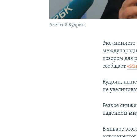
Алексей Кудрин
Экс-министр 
международно
позором для 
сообщает
«Ин
Кудрин, ныне
не увеличива
Резкое снижен
падением мир
В январе этог
историческог