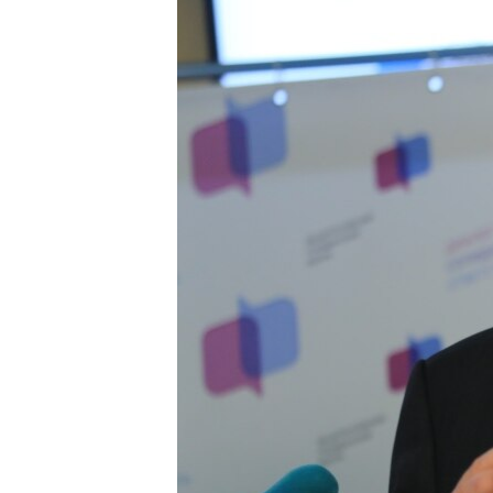
ПОБЕДИТЕЛЕЙ НЕ СУДЯТ?
КРЫМ.НЕПОКОРЕННЫЙ
ELIFBE
УКРАИНСКАЯ ПРОБЛЕМА КРЫМА