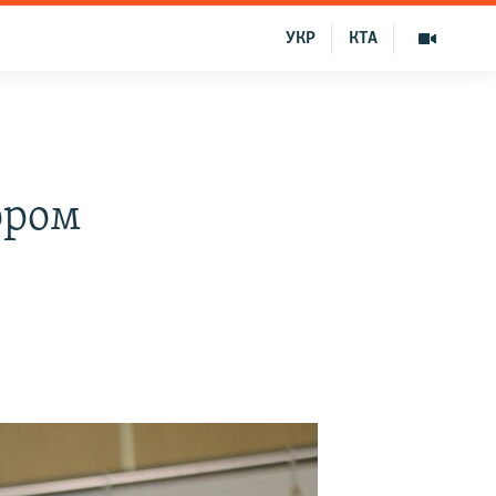
УКР
КТА
ором