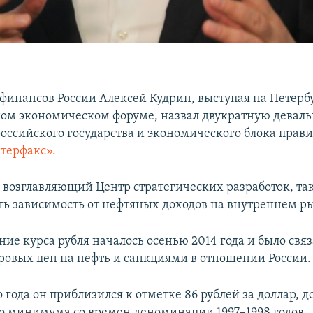
финансов России Алексей Кудрин, выступая на Петерб
м экономическом форуме, назвал двукратную деваль
российского государства и экономического блока прави
терфакс».
 возглавляющий Центр стратегических разработок, та
ть зависимость от нефтяных доходов на внутреннем р
ие курса рубля началось осенью 2014 года и было связ
овых цен на нефть и санкциями в отношении России.
о года он приблизился к отметке 86 рублей за доллар, 
о минимума со времен деноминации 1997–1998 годов.