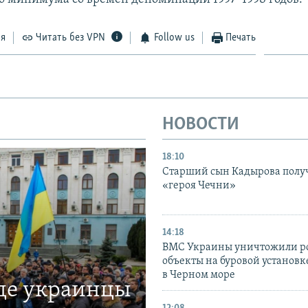
ся
Читать без VPN
Follow us
Печать
НОВОСТИ
18:10
Старший сын Кадырова полу
«героя Чечни»
14:18
ВМС Украины уничтожили р
объекты на буровой установ
в Черном море
где украинцы