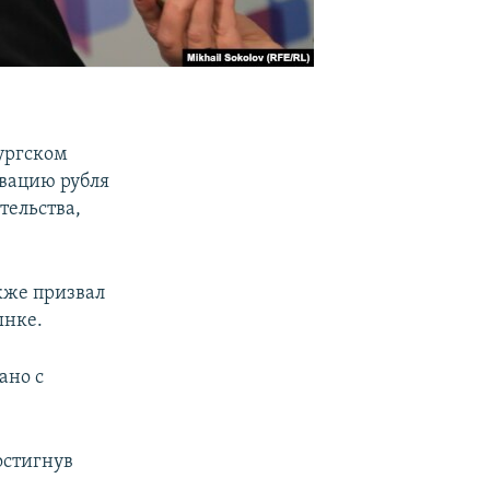
ургском
вацию рубля
тельства,
кже призвал
ынке.
ано с
достигнув