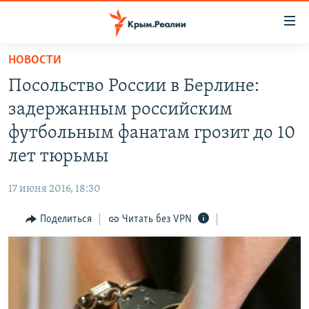
Доступность
ссылки
Вернуться
НОВОСТИ
к
НОВОСТИ
Посольство России в Берлине:
основному
СПЕЦПРОЕКТЫ
содержанию
задержанным российским
ВОДА
Вернутся
ГРУЗ 200
футбольным фанатам грозит до 10
к
ИСТОРИЯ
КАРТА ВОЕННЫХ ОБЪЕКТОВ КРЫМА
лет тюрьмы
главной
ЕЩЕ
11 ЛЕТ ОККУПАЦИИ КРЫМА. 11 ИСТОРИЙ СОПРОТИВЛЕНИЯ
навигации
17 июня 2016, 18:30
Вернутся
РАДІО СВОБОДА
ИНТЕРАКТИВ
к
Поделиться
Читать без VPN
КАК ОБОЙТИ БЛОКИРОВКУ
ИНФОГРАФИКА
поиску
ТЕЛЕПРОЕКТ КРЫМ.РЕАЛИИ
Українською
СОВЕТЫ ПРАВОЗАЩИТНИКОВ
Qırımtatar
ПРОПАВШИЕ БЕЗ ВЕСТИ