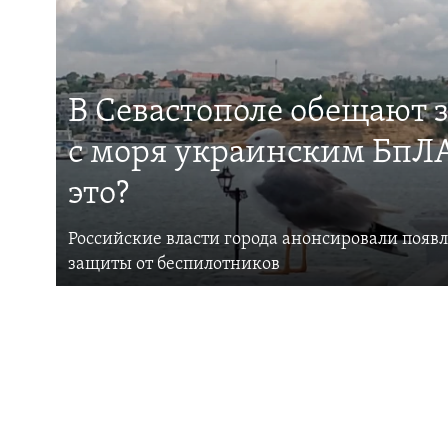
В Севастополе обещают 
с моря украинским БпЛА
это?
Российские власти города анонсировали появ
защиты от беспилотников