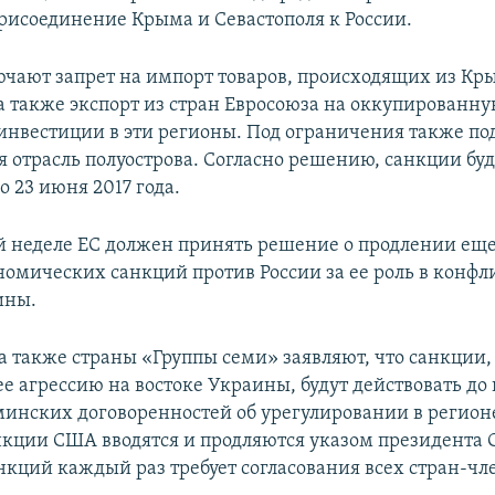
рисоединение Крыма и Севастополя к России.
чают запрет на импорт товаров, происходящих из Кр
 а также экспорт из стран Евросоюза на оккупированн
инвестиции в эти регионы. Под ограничения также по
я отрасль полуострова. Согласно решению, санкции буд
о 23 июня 2017 года.
 неделе ЕС должен принять решение о продлении еще
омических санкций против России за ее роль в конфл
ины.
 а также страны «Группы семи» заявляют, что санкции
ее агрессию на востоке Украины, будут действовать до
инских договоренностей об урегулировании в регионе.
нкции США вводятся и продляются указом президента 
нкций каждый раз требует согласования всех стран-чл