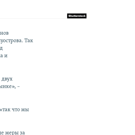
енов
уострова. Так
од
а и
 двух
ынке», –
«так что мы
ые меры за