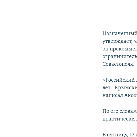
Назначенный 
утверждает, 
он прокоммен
ограничитель
Севастополя.
«Российский 
лет...Крымск
написал Аксе
По его слова
практически 
В пятницу, 1