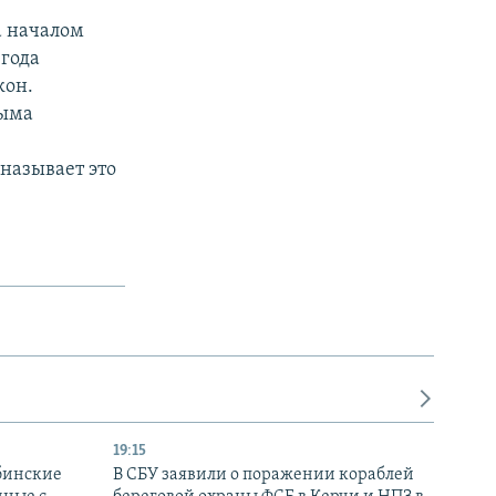
а началом
 года
кон.
рыма
называет это
19:15
бинские
В СБУ заявили о поражении кораблей