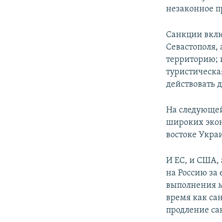
незаконное п
Санкции вклю
Севастополя,
территорию; 
туристическа
действовать д
На следующей
широких экон
востоке Укра
И ЕС, и США,
на Россию за 
выполнения м
время как са
продление са