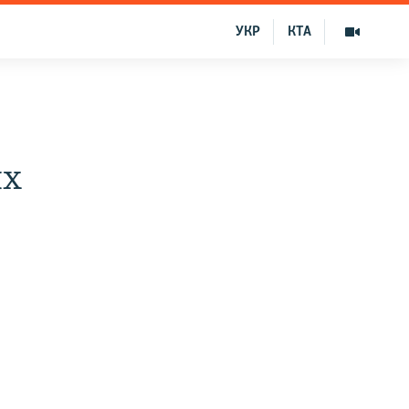
УКР
КТА
ях