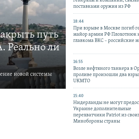
генералы и компании, связа
поставками оружия из РФ
18:44
При взрыве в Москве погиб г
закрыть путь
майор армии РФ Плохотнюк и
главкома ВКС – российские 
. Реально ли
16:55
Возле нефтяного танкера в 
ление новой системы
проливе произошли два взры
UKMTO
15:40
Нидерланды не могут предос
Украине дополнительные
перехватчики Patriot из своих
Минобороны страны