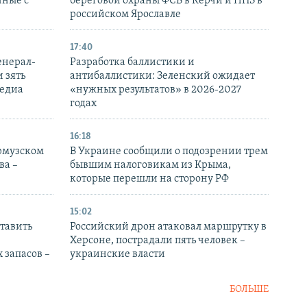
нные с
береговой охраны ФСБ в Керчи и НПЗ в
российском Ярославле
17:40
енерал-
Разработка баллистики и
 зять
антибаллистики: Зеленский ожидает
медиа
«нужных результатов» в 2026-2027
годах
16:18
Ормузском
В Украине сообщили о подозрении трем
ва –
бывшим налоговикам из Крыма,
которые перешли на сторону РФ
15:02
тавить
Российский дрон атаковал маршрутку в
Херсоне, пострадали пять человек –
 запасов –
украинские власти
БОЛЬШЕ