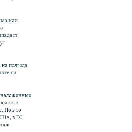
ыма или
ую
дпадает
ут
 на полгода
икте на
, наложенные
 полного
 Но в то
США, в ЕС
енов.