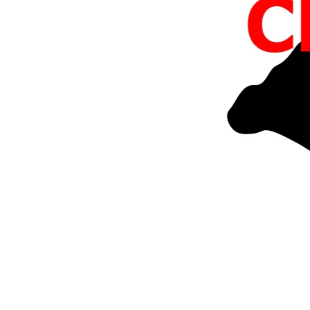
ПОБЕДИТЕЛЕЙ НЕ СУДЯТ?
КРЫМ.НЕПОКОРЕННЫЙ
ELIFBE
УКРАИНСКАЯ ПРОБЛЕМА КРЫМА