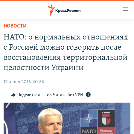
Доступность
ссылки
Вернуться
НОВОСТИ
к
НОВОСТИ
НАТО: о нормальных отношениях
основному
СПЕЦПРОЕКТЫ
содержанию
с Россией можно говорить после
ВОДА
Вернутся
ГРУЗ 200
восстановления территориальной
к
ИСТОРИЯ
КАРТА ВОЕННЫХ ОБЪЕКТОВ КРЫМА
целостности Украины
главной
ЕЩЕ
11 ЛЕТ ОККУПАЦИИ КРЫМА. 11 ИСТОРИЙ СОПРОТИВЛЕНИЯ
навигации
17 июня 2016, 20:56
Вернутся
РАДІО СВОБОДА
ИНТЕРАКТИВ
к
Поделиться
Читать без VPN
КАК ОБОЙТИ БЛОКИРОВКУ
ИНФОГРАФИКА
поиску
ТЕЛЕПРОЕКТ КРЫМ.РЕАЛИИ
Українською
СОВЕТЫ ПРАВОЗАЩИТНИКОВ
Qırımtatar
ПРОПАВШИЕ БЕЗ ВЕСТИ