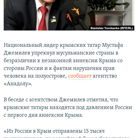
ПРИСОЕДИНЯЙТЕСЬ!
ПОБЕДИТЕЛЕЙ НЕ СУДЯТ?
КРЫМ.НЕПОКОРЕННЫЙ
ELIFBE
УКРАИНСКАЯ ПРОБЛЕМА КРЫМА
Национальный лидер крымских татар Мустафа
Все сайты RFE/RL
Джемилев упрекнул мусульманские страны в
безразличии к незаконной аннексии Крыма со
стороны России и к фактам нарушения прав
человека на полуострове,
сообщает
агентство
«Анадолу».
В беседе с агентством Джемилев отметил, что
крымские татары находятся под давлением России
с первого дня аннексии Крыма.
«Из России в Крым отправлены 15 тысяч