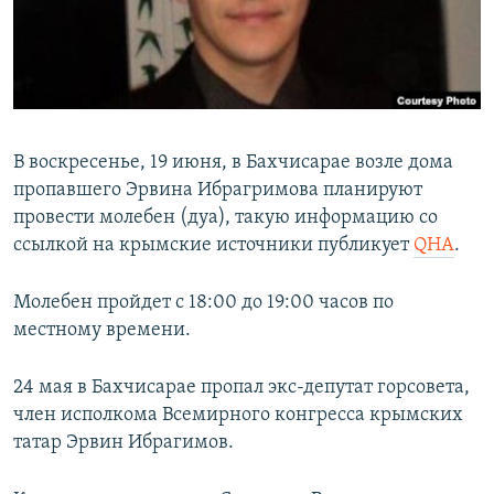
ПРИСОЕДИНЯЙТЕСЬ!
ПОБЕДИТЕЛЕЙ НЕ СУДЯТ?
КРЫМ.НЕПОКОРЕННЫЙ
ELIFBE
УКРАИНСКАЯ ПРОБЛЕМА КРЫМА
В воскресенье, 19 июня, в Бахчисарае возле дома
Все сайты RFE/RL
пропавшего Эрвина Ибрагримова планируют
провести молебен (дуа), такую информацию со
ссылкой на крымские источники публикует
QHA
.
Молебен пройдет с 18:00 до 19:00 часов по
местному времени.
24 мая в Бахчисарае пропал экс-депутат горсовета,
член исполкома Всемирного конгресса крымских
татар Эрвин Ибрагимов.