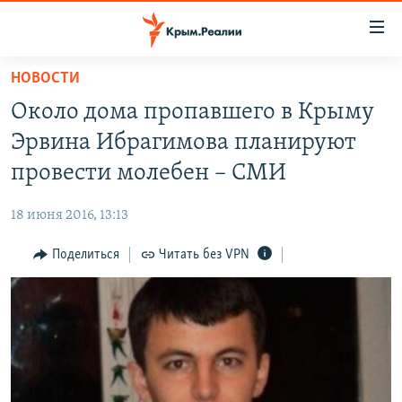
Доступность
ссылки
Вернуться
НОВОСТИ
к
НОВОСТИ
Около дома пропавшего в Крыму
основному
СПЕЦПРОЕКТЫ
содержанию
Эрвина Ибрагимова планируют
ВОДА
Вернутся
ГРУЗ 200
провести молебен – СМИ
к
ИСТОРИЯ
КАРТА ВОЕННЫХ ОБЪЕКТОВ КРЫМА
главной
18 июня 2016, 13:13
ЕЩЕ
11 ЛЕТ ОККУПАЦИИ КРЫМА. 11 ИСТОРИЙ СОПРОТИВЛЕНИЯ
навигации
Вернутся
Поделиться
Читать без VPN
РАДІО СВОБОДА
ИНТЕРАКТИВ
к
КАК ОБОЙТИ БЛОКИРОВКУ
ИНФОГРАФИКА
поиску
ТЕЛЕПРОЕКТ КРЫМ.РЕАЛИИ
Українською
СОВЕТЫ ПРАВОЗАЩИТНИКОВ
Qırımtatar
ПРОПАВШИЕ БЕЗ ВЕСТИ