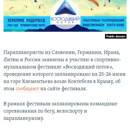
ПРИСОЕДИНЯЙТЕСЬ!
ПОБЕДИТЕЛЕЙ НЕ СУДЯТ?
КРЫМ.НЕПОКОРЕННЫЙ
ELIFBE
УКРАИНСКАЯ ПРОБЛЕМА КРЫМА
Все сайты RFE/RL
Парапланеристы из Словении, Германии, Ирана,
Литвы и России заявлены к участию в спортивно-
музыкальном фестивале «Восходящий поток»,
проведение которого запланировано на 25-26 июня
на горе Клементьева возле Коктебеля в Крыму, об
этом
сообщают
на сайте фестиваля.
В рамках фестиваля запланированы командные
соревнования по бегу, велоспорту и
парапланеризму.