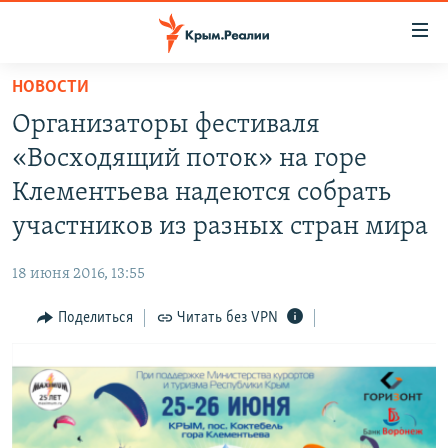
Доступность
ссылки
Вернуться
НОВОСТИ
к
НОВОСТИ
Организаторы фестиваля
основному
СПЕЦПРОЕКТЫ
содержанию
«Восходящий поток» на горе
ВОДА
Вернутся
ГРУЗ 200
Клементьева надеются собрать
к
ИСТОРИЯ
КАРТА ВОЕННЫХ ОБЪЕКТОВ КРЫМА
участников из разных стран мира
главной
ЕЩЕ
11 ЛЕТ ОККУПАЦИИ КРЫМА. 11 ИСТОРИЙ СОПРОТИВЛЕНИЯ
навигации
18 июня 2016, 13:55
Вернутся
РАДІО СВОБОДА
ИНТЕРАКТИВ
к
Поделиться
Читать без VPN
КАК ОБОЙТИ БЛОКИРОВКУ
ИНФОГРАФИКА
поиску
ТЕЛЕПРОЕКТ КРЫМ.РЕАЛИИ
Українською
СОВЕТЫ ПРАВОЗАЩИТНИКОВ
Qırımtatar
ПРОПАВШИЕ БЕЗ ВЕСТИ