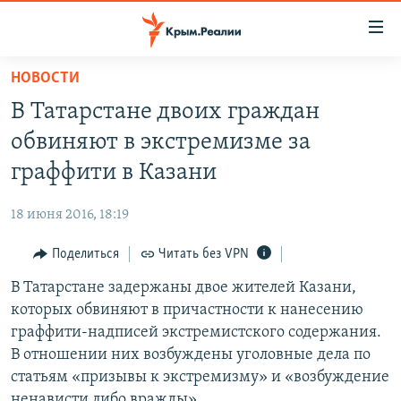
Доступность
ссылки
Вернуться
НОВОСТИ
к
НОВОСТИ
В Татарстане двоих граждан
основному
СПЕЦПРОЕКТЫ
содержанию
обвиняют в экстремизме за
ВОДА
Вернутся
ГРУЗ 200
граффити в Казани
к
ИСТОРИЯ
КАРТА ВОЕННЫХ ОБЪЕКТОВ КРЫМА
главной
18 июня 2016, 18:19
ЕЩЕ
11 ЛЕТ ОККУПАЦИИ КРЫМА. 11 ИСТОРИЙ СОПРОТИВЛЕНИЯ
навигации
Вернутся
Поделиться
Читать без VPN
РАДІО СВОБОДА
ИНТЕРАКТИВ
к
В Татарстане задержаны двое жителей Казани,
КАК ОБОЙТИ БЛОКИРОВКУ
ИНФОГРАФИКА
поиску
которых обвиняют в причастности к нанесению
ТЕЛЕПРОЕКТ КРЫМ.РЕАЛИИ
граффити-надписей экстремистского содержания.
Українською
В отношении них возбуждены уголовные дела по
СОВЕТЫ ПРАВОЗАЩИТНИКОВ
Qırımtatar
статьям «призывы к экстремизму» и «возбуждение
ПРОПАВШИЕ БЕЗ ВЕСТИ
ненависти либо вражды».