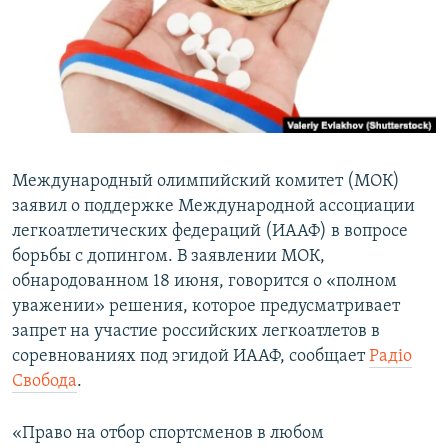
ПРИСОЕДИНЯЙТЕСЬ!
ПОБЕДИТЕЛЕЙ НЕ СУДЯТ?
КРЫМ.НЕПОКОРЕННЫЙ
ELIFBE
УКРАИНСКАЯ ПРОБЛЕМА КРЫМА
Все сайты RFE/RL
Международный олимпийский комитет (МОК)
заявил о поддержке Международной ассоциации
легкоатлетических федераций (ИААФ) в вопросе
борьбы с допингом. В заявлении МОК,
обнародованном 18 июня, говорится о «полном
уважении» решения, которое предусматривает
запрет на участие российских легкоатлетов в
соревнованиях под эгидой ИААФ, сообщает
Радіо
Свобода
.
«Право на отбор спортсменов в любом