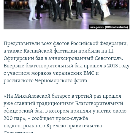
ПРИСОЕДИНЯЙТЕСЬ!
ПОБЕДИТЕЛЕЙ НЕ СУДЯТ?
КРЫМ.НЕПОКОРЕННЫЙ
ELIFBE
УКРАИНСКАЯ ПРОБЛЕМА КРЫМА
Представители всех флотов Российской Федерации,
Все сайты RFE/RL
а также Каспийской флотилии прибыли на III
Офицерский бал в аннексированный Севстополь.
Впервые благотворительный бал прошел в 2013 году
с участием моряков украинских ВМС и
российского Черноморского флота.
«На Михайловской батарее в третий раз прошел
уже ставший традиционным Благотворительный
офицерский бал, в котором приняли участие около
200 пар», – сообщает пресс-служба
подконтрольного Кремлю правительства