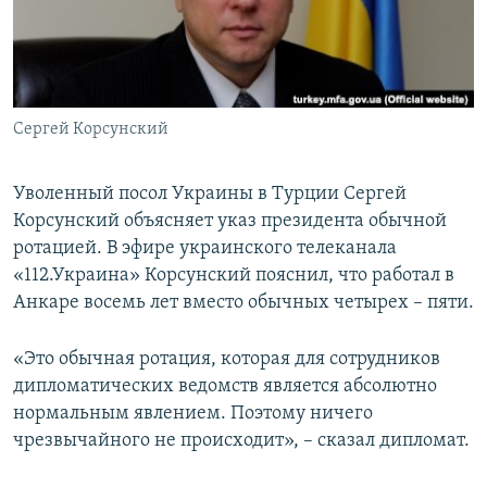
ПРИСОЕДИНЯЙТЕСЬ!
ПОБЕДИТЕЛЕЙ НЕ СУДЯТ?
КРЫМ.НЕПОКОРЕННЫЙ
ELIFBE
Сергей Корсунский
УКРАИНСКАЯ ПРОБЛЕМА КРЫМА
Все сайты RFE/RL
Уволенный посол Украины в Турции Сергей
Корсунский объясняет указ президента обычной
ротацией. В эфире украинского телеканала
«112.Украина» Корсунский пояснил, что работал в
Анкаре восемь лет вместо обычных четырех – пяти.
«Это обычная ротация, которая для сотрудников
дипломатических ведомств является абсолютно
нормальным явлением. Поэтому ничего
чрезвычайного не происходит», – сказал дипломат.