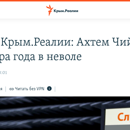
 Крым.Реалии: Ахтем Чий
а года в неволе
8:01
ся
Читать без VPN