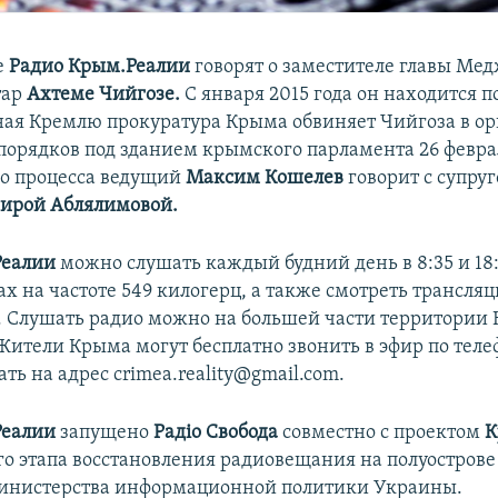
е
Радио Крым.Реалии
говорят о заместителе главы Ме
тар
Ахтеме Чийгозе.
С января 2015 года он находится п
ая Кремлю прокуратура Крыма обвиняет Чийгоза в о
порядков под зданием крымского парламента 26 феврал
го процесса ведущий
Максим Кошелев
говорит с супру
ирой Аблялимовой.
Реалии
можно слушать каждый будний день в 8:35 и 18
х на частоте 549 килогерц, а также смотреть трансля
. Слушать радио можно на большей части территории
 Жители Крыма могут бесплатно звонить в эфир по тел
сать на адрес crimea.reality@gmail.com.
Реалии
запущено
Радіо Свобода
совместно с проектом
К
го этапа восстановления радиовещания на полуострове
инистерства информационной политики Украины.