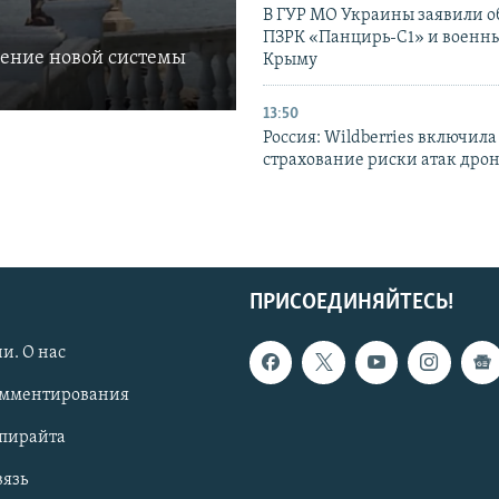
В ГУР МО Украины заявили об
ПЗРК «Панцирь-С1» и военны
ление новой системы
Крыму
13:50
Россия: Wildberries включила
страхование риски атак дро
ПРИСОЕДИНЯЙТЕСЬ!
и. О нас
омментирования
опирайта
вязь