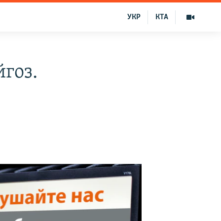
УКР
КТА
гоз.