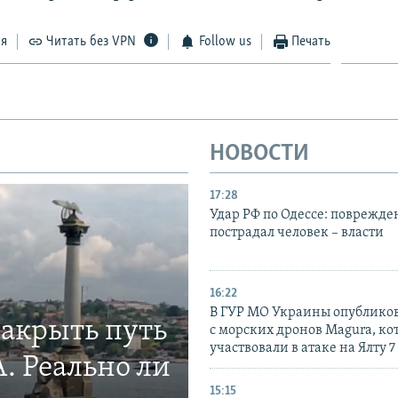
ся
Читать без VPN
Follow us
Печать
НОВОСТИ
17:28
Удар РФ по Одессе: поврежде
пострадал человек – власти
16:22
В ГУР МО Украины опублико
закрыть путь
с морских дронов Magura, ко
участвовали в атаке на Ялту 7
. Реально ли
15:15