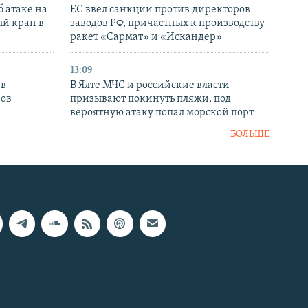
 атаке на
ЕС ввел санкции против директоров
й кран в
заводов РФ, причастных к производству
ракет «Сармат» и «Искандер»
13:09
 в
В Ялте МЧС и российские власти
нов
призывают покинуть пляжи, под
вероятную атаку попал морской порт
БОЛЬШЕ