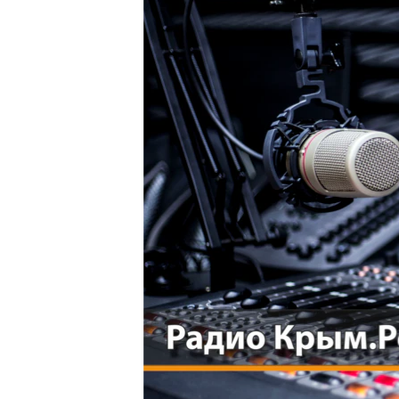
ПОБЕДИТЕЛЕЙ НЕ СУДЯТ?
КРЫМ.НЕПОКОРЕННЫЙ
ELIFBE
УКРАИНСКАЯ ПРОБЛЕМА КРЫМА