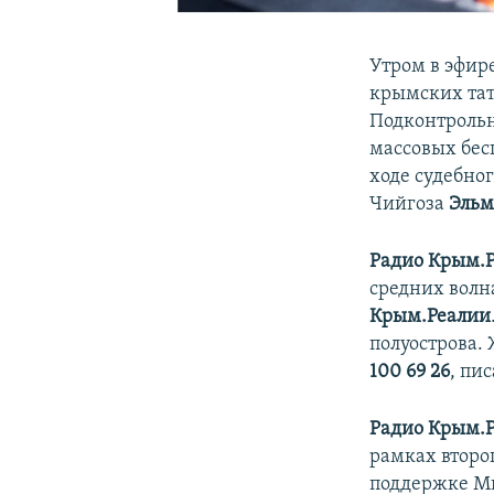
Утром в эфир
крымских та
Подконтрольн
массовых бес
ходе судебно
Чийгоза
Эльм
Радио Крым.
средних волна
Крым.Реалии
полуострова.
100 69 26
, пи
Радио Крым.
рамках второ
поддержке М