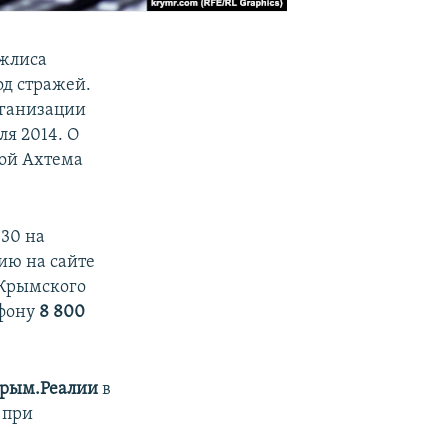
джлиса
од стражей.
рганизации
я 2014. О
гой Ахтема
:30 на
цию на сайте
 Крымского
ефону
8 800
рым.Реалии
в
 при