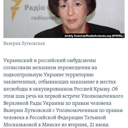
ПРИСОЕДИНЯЙТЕСЬ!
ПОБЕДИТЕЛЕЙ НЕ СУДЯТ?
КРЫМ.НЕПОКОРЕННЫЙ
ELIFBE
УКРАИНСКАЯ ПРОБЛЕМА КРЫМА
Все сайты RFE/RL
Валерия Лутковская
Украинский и российский омбудсмены
согласовали механизм перемещения на
подконтрольную Украине территорию
заключенных, отбывающих наказание в местах
несвободы в оккупированном Россией Крыму. Об
этом шла речь на первой встрече Уполномоченного
Верховной Рады Украины по правам человека
Валерии Лутковской с Уполномоченным по правам
человека в Российской Федерации Татьяной
Москальковой в Минске во вторник, 21 июня.