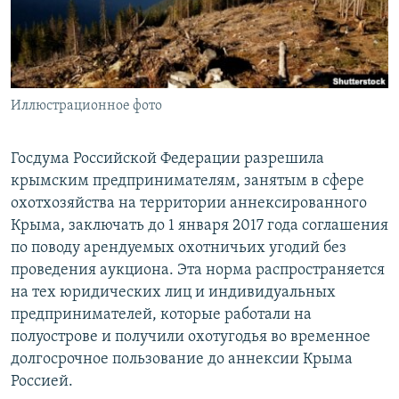
ПРИСОЕДИНЯЙТЕСЬ!
ПОБЕДИТЕЛЕЙ НЕ СУДЯТ?
КРЫМ.НЕПОКОРЕННЫЙ
ELIFBE
Иллюстрационное фото
УКРАИНСКАЯ ПРОБЛЕМА КРЫМА
Все сайты RFE/RL
Госдума Российской Федерации разрешила
крымским предпринимателям, занятым в сфере
охотхозяйства на территории аннексированного
Крыма, заключать до 1 января 2017 года соглашения
по поводу арендуемых охотничьих угодий без
проведения аукциона. Эта норма распространяется
на тех юридических лиц и индивидуальных
предпринимателей, которые работали на
полуострове и получили охотугодья во временное
долгосрочное пользование до аннексии Крыма
Россией.