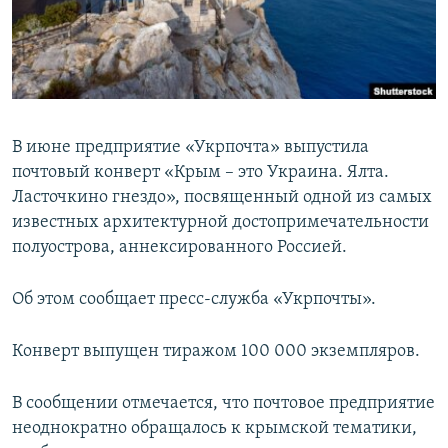
ПРИСОЕДИНЯЙТЕСЬ!
ПОБЕДИТЕЛЕЙ НЕ СУДЯТ?
КРЫМ.НЕПОКОРЕННЫЙ
ELIFBE
УКРАИНСКАЯ ПРОБЛЕМА КРЫМА
В июне предприятие «Укрпочта» выпустила
Все сайты RFE/RL
почтовый конверт «Крым – это Украина. Ялта.
Ласточкино гнездо», посвященный одной из самых
известных архитектурной достопримечательности
полуострова, аннексированного Россией.
Об этом сообщает пресс-служба «Укрпочты».
Конверт выпущен тиражом 100 000 экземпляров.
В сообщении отмечается, что почтовое предприятие
неоднократно обращалось к крымской тематики,