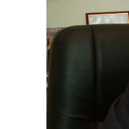
ПОБЕДИТЕЛЕЙ НЕ СУДЯТ?
КРЫМ.НЕПОКОРЕННЫЙ
ELIFBE
УКРАИНСКАЯ ПРОБЛЕМА КРЫМА