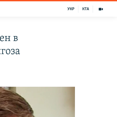
УКР
КТА
ен в
гоза