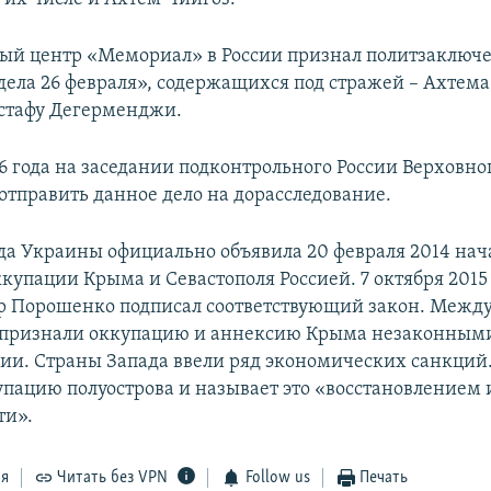
ый центр «Мемориал» в России признал политзаклю
дела 26 февраля», содержащихся под стражей – Ахтема
стафу Дегерменджи.
16 года на заседании подконтрольного России Верховно
отправить данное дело на дорасследование.
да Украины официально объявила 20 февраля 2014 на
купации Крыма и Севастополя Россией. 7 октября 2015
р Порошенко подписал соответствующий закон. Межд
 признали оккупацию и аннексию Крыма незаконными
сии. Страны Запада ввели ряд экономических санкций.
упацию полуострова и называет это «восстановлением
ти».
ся
Читать без VPN
Follow us
Печать