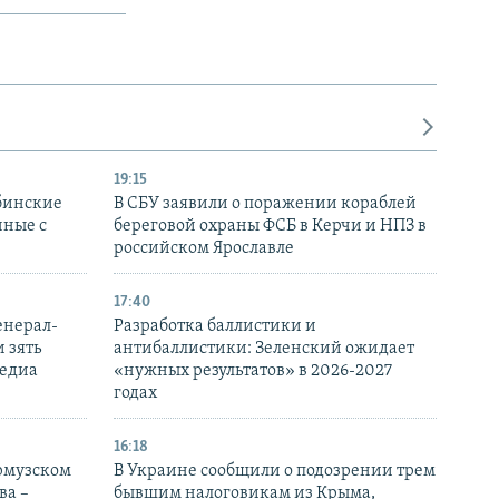
19:15
бинские
В СБУ заявили о поражении кораблей
нные с
береговой охраны ФСБ в Керчи и НПЗ в
российском Ярославле
17:40
енерал-
Разработка баллистики и
 зять
антибаллистики: Зеленский ожидает
медиа
«нужных результатов» в 2026-2027
годах
16:18
Ормузском
В Украине сообщили о подозрении трем
ва –
бывшим налоговикам из Крыма,