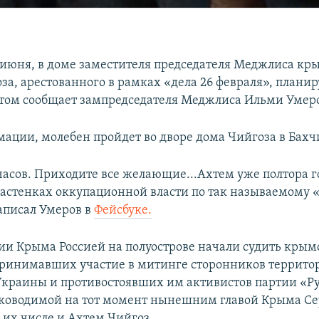
4 июня, в доме заместителя председателя Меджлиса кр
за, арестованного в рамках «дела 26 февраля», плани
этом сообщает зампредседателя Меджлиса Ильми Умер
мации, молебен пройдет во дворе дома Чийгоза в Бахч
 часов. Приходите все желающие...Ахтем уже полтора г
астенках оккупационной власти по так называемому «
написал Умеров в
Фейсбуке.
ии Крыма Россией на полуострове начали судить крым
принимавших участие в митинге сторонников террито
Украины и противостоявших им активистов партии «Ру
уководимой на тот момент нынешним главой Крыма С
 их числе и Ахтем Чийгоз.