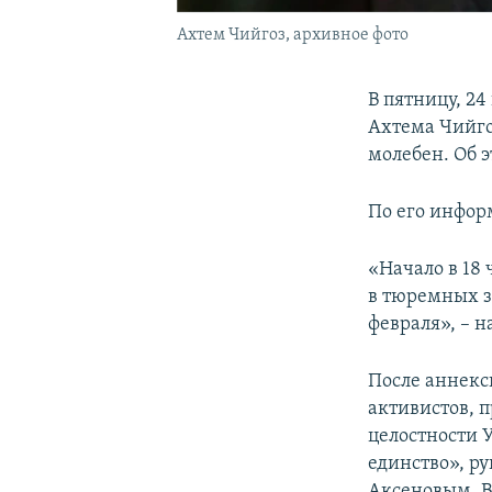
Ахтем Чийгоз, архивное фото
В пятницу, 2
Ахтема Чийго
молебен. Об 
По его инфор
«Начало в 18
в тюремных з
февраля», – 
После аннекс
активистов, 
целостности 
единство», р
Аксеновым. В