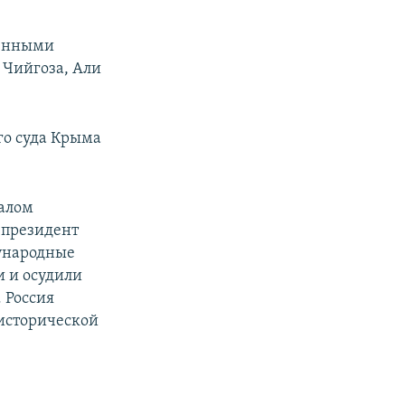
ченными
 Чийгоза, Али
го суда Крыма
чалом
 президент
ународные
 и осудили
 Россия
 исторической