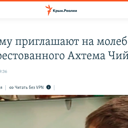
му приглашают на молеб
рестованного Ахтема Чий
9:36
ся
Читать без VPN