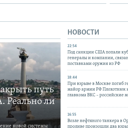
НОВОСТИ
22:54
Под санкции США попали ку
генералы и компании, связа
поставками оружия из РФ
18:44
При взрыве в Москве погиб г
закрыть путь
майор армии РФ Плохотнюк и
главкома ВКС – российские 
. Реально ли
16:55
Возле нефтяного танкера в 
ление новой системы
проливе произошли два взры