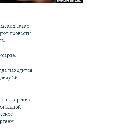
ымских татар
руют провести
ов.
исарае.
ода находится
делу 26
скотатарских
риальной
сское
ергеем