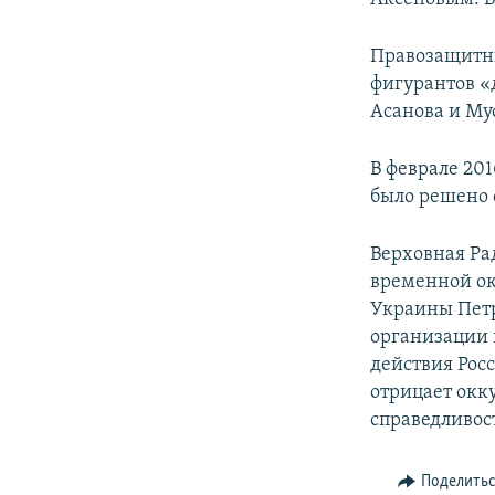
Правозащитн
фигурантов «
Асанова и Му
В феврале 20
было решено 
Верховная Ра
временной ок
Украины Пет
организации
действия Рос
отрицает окк
справедливос
Поделить