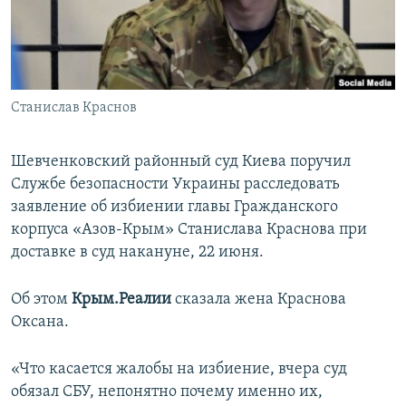
ПРИСОЕДИНЯЙТЕСЬ!
ПОБЕДИТЕЛЕЙ НЕ СУДЯТ?
КРЫМ.НЕПОКОРЕННЫЙ
ELIFBE
Станислав Краснов
УКРАИНСКАЯ ПРОБЛЕМА КРЫМА
Все сайты RFE/RL
Шевченковский районный суд Киева поручил
Службе безопасности Украины расследовать
заявление об избиении главы Гражданского
корпуса «Азов-Крым» Станислава Краснова при
доставке в суд накануне, 22 июня.
Об этом
Крым.Реалии
сказала жена Краснова
Оксана.
«Что касается жалобы на избиение, вчера суд
обязал СБУ, непонятно почему именно их,