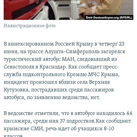
ПРИСОЕДИНЯЙТЕСЬ!
ПОБЕДИТЕЛЕЙ НЕ СУДЯТ?
КРЫМ.НЕПОКОРЕННЫЙ
Иллюстрационное фото
ELIFBE
УКРАИНСКАЯ ПРОБЛЕМА КРЫМА
В аннексированном Россией Крыму в четверг 23
Все сайты RFE/RL
июня, на трассе Алушта-Симферополь загорелся
туристический автобус МАН, следовавший из
Севастополя в Краснодар. Как сообщает пресс-
служба подконтрольного Кремлю МЧС Крыма,
инцидент произошел вблизи села Верхняя
Кутузовка, пострадавших среди пассажиров
автобуса, по заявлению ведомства, нет.
В ведомстве отметили, что в автобусе находилось 44
пассажира, среди них 37 подростков.Как сообщают
крымские СМИ, речь идет об учащихся 8-10
классов.