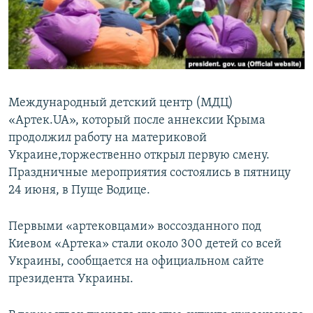
ПРИСОЕДИНЯЙТЕСЬ!
ПОБЕДИТЕЛЕЙ НЕ СУДЯТ?
КРЫМ.НЕПОКОРЕННЫЙ
ELIFBE
УКРАИНСКАЯ ПРОБЛЕМА КРЫМА
Международный детский центр (МДЦ)
Все сайты RFE/RL
«Артек.UA», который после аннексии Крыма
продолжил работу на материковой
Украине,торжественно открыл первую смену.
Праздничные мероприятия состоялись в пятницу
24 июня, в Пуще Водице.
Первыми «артековцами» воссозданного под
Киевом «Артека» стали около 300 детей со всей
Украины, сообщается на официальном сайте
президента Украины.