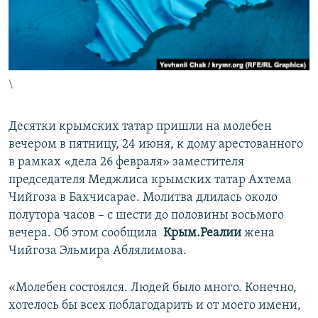
ПРИСОЕДИНЯЙТЕСЬ!
ПОБЕДИТЕЛЕЙ НЕ СУДЯТ?
КРЫМ.НЕПОКОРЕННЫЙ
ELIFBE
\
УКРАИНСКАЯ ПРОБЛЕМА КРЫМА
Все сайты RFE/RL
Десятки крымских татар пришли на молебен
вечером в пятницу, 24 июня, к дому арестованного
в рамках «дела 26 февраля» заместителя
председателя Меджлиса крымских татар Ахтема
Чийгоза в Бахчисарае. Молитва длилась около
полутора часов – с шести до половины восьмого
вечера. Об этом сообщила ​
Крым.Реалии
жена
Чийгоза Эльмира Аблялимова.
«Молебен состоялся. Людей было много. Конечно,
хотелось бы всех поблагодарить и от моего имени,