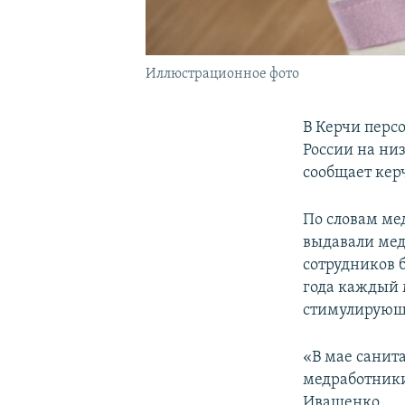
Иллюстрационное фото
В Керчи перс
России на ни
сообщает кер
По словам мед
выдавали мед
сотрудников 
года каждый 
стимулирующ
«В мае санит
медработники
Иващенко.