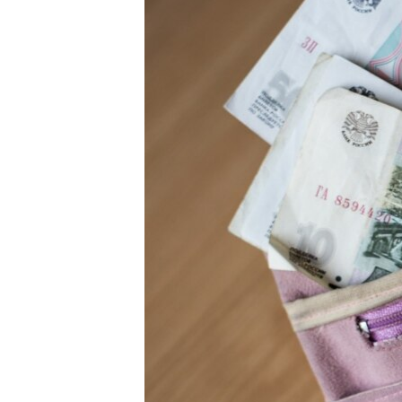
ПОБЕДИТЕЛЕЙ НЕ СУДЯТ?
КРЫМ.НЕПОКОРЕННЫЙ
ELIFBE
УКРАИНСКАЯ ПРОБЛЕМА КРЫМА