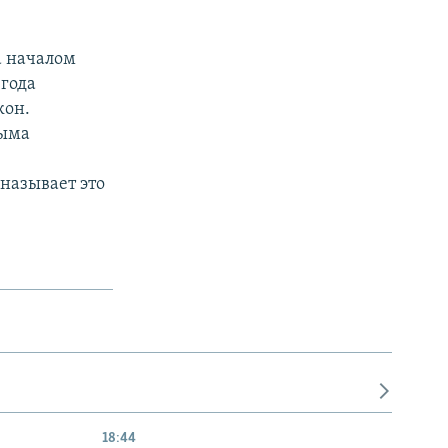
а началом
 года
кон.
рыма
называет это
18:44