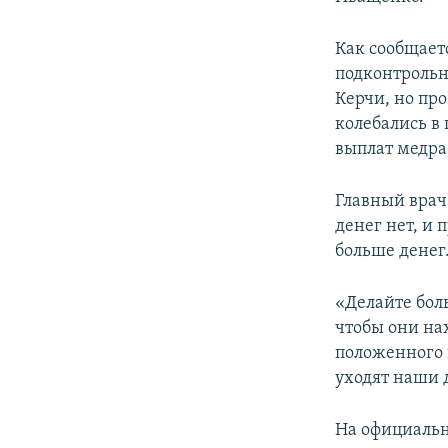
Как сообщает
подконтрольн
Керчи, но пр
колебались в 
выплат медраб
Главный врач
денег нет, и
больше денег
«Делайте бол
чтобы они на
положенного в
уходят наши 
На официаль