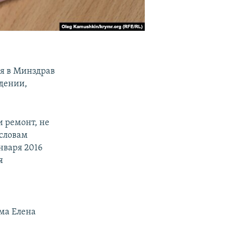
ся в Минздрав
ждении,
и ремонт, не
 словам
нваря 2016
я
ма Елена