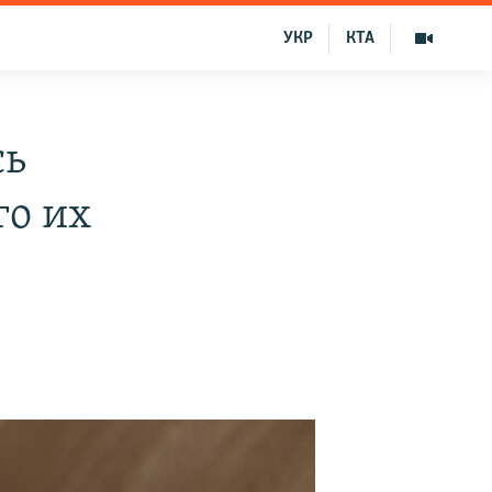
УКР
КТА
сь
го их