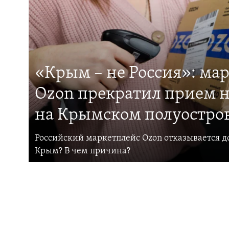
«Крым – не Россия»: ма
Ozon прекратил прием н
на Крымском полуостро
Российский маркетплейс Ozon отказывается до
Крым? В чем причина?