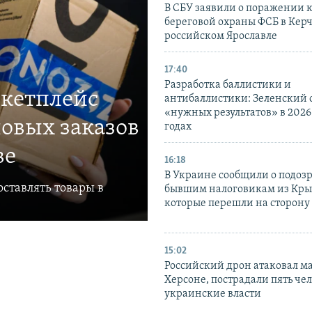
В СБУ заявили о поражении 
береговой охраны ФСБ в Керч
российском Ярославле
17:40
Разработка баллистики и
ркетплейс
антибаллистики: Зеленский
«нужных результатов» в 2026
овых заказов
годах
ве
16:18
В Украине сообщили о подоз
ставлять товары в
бывшим налоговикам из Кры
которые перешли на сторону
15:02
Российский дрон атаковал м
Херсоне, пострадали пять чел
украинские власти