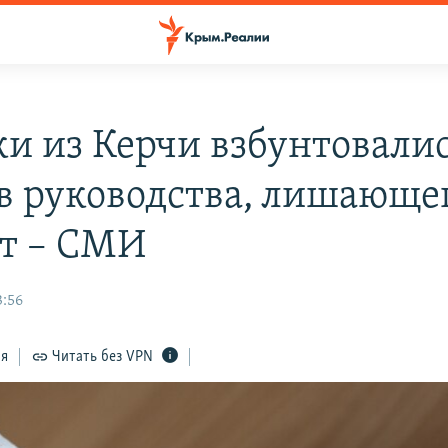
и из Керчи взбунтовали
в руководства, лишающе
т – СМИ
3:56
ся
Читать без VPN