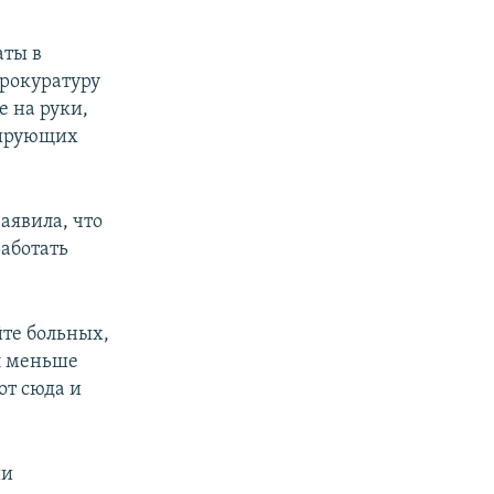
аты в
рокуратуру
е на руки,
улирующих
аявила, что
аботать
те больных,
л меньше
от сюда и
ии