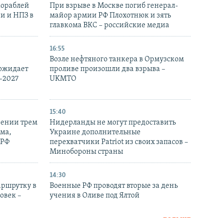
кораблей
При взрыве в Москве погиб генерал-
и и НПЗ в
майор армии РФ Плохотнюк и зять
главкома ВКС – российские медиа
16:55
Возле нефтяного танкера в Ормузском
 ожидает
проливе произошли два взрыва –
-2027
UKMTO
15:40
рении трем
Нидерланды не могут предоставить
ма,
Украине дополнительные
 РФ
перехватчики Patriot из своих запасов –
Минобороны страны
14:30
аршрутку в
Военные РФ проводят вторые за день
овек –
учения в Оливе под Ялтой