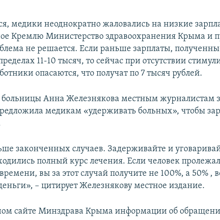
ся, медики неоднократно жаловались на низкие зарпл
ое Кремлю Министерство здравоохранения Крыма и п
облема не решается. Если раньше зарплаты, полученны
пределах 11-10 тысяч, то сейчас при отсутствии стим
отники опасаются, что получат по 7 тысяч рублей.
 больницы Анна Железнякова местным журналистам з
 предложила медикам «удерживать больных», чтобы зар
.
ьше законченных случаев. Задерживайте и уговаривай
ходились полный курс лечения. Если человек пролежа
ремени, вы за этот случай получите не 100%, а 50% , в
деньги», – цитирует Железнякову местное издание.
ном сайте Минздрава Крыма информации об обращен