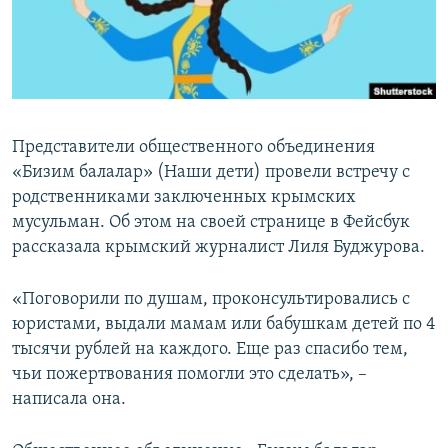
ПРИСОЕДИНЯЙТЕСЬ!
ПОБЕДИТЕЛЕЙ НЕ СУДЯТ?
КРЫМ.НЕПОКОРЕННЫЙ
ELIFBE
УКРАИНСКАЯ ПРОБЛЕМА КРЫМА
Представители общественного объединения
Все сайты RFE/RL
«Бизим балалар» (Наши дети) провели встречу с
родственниками заключенных крымских
мусульман. Об этом на своей странице в Фейсбук
рассказала крымский журналист Лиля Буджурова.
«Поговорили по душам, проконсультировались с
юристами, выдали мамам или бабушкам детей по 4
тысячи рублей на каждого. Еще раз спасибо тем,
чьи пожертвования помогли это сделать», –
написала она.