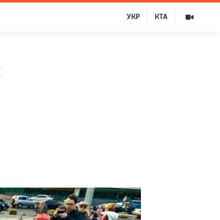
УКР
КТА
л