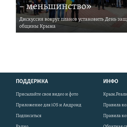
– меньшинство»
Дискуссия вокруг планов установить День за
общины Крыма
ПОДДЕРЖКА
ИНФО
Українською
Присылайте свои видео и фото
Крым.Реали
Qırımtatar
Приложение для iOS и Андроид
Правила к
Подписаться
Правила к
ПРИСОЕДИНЯЙТЕСЬ!
Радио
Обратная с