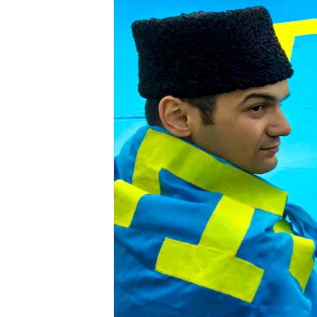
ПОБЕДИТЕЛЕЙ НЕ СУДЯТ?
КРЫМ.НЕПОКОРЕННЫЙ
ELIFBE
УКРАИНСКАЯ ПРОБЛЕМА КРЫМА