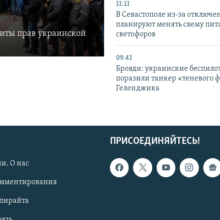
11:11
В Севастополе из-за отключе
планируют менять схему пит
щиты прав украинской
светофоров
09:41
Бровди: украинские беспил
поразили танкер «теневого ф
Геленджика
ПРИСОЕДИНЯЙТЕСЬ!
и. О нас
омментирования
опирайта
вязь