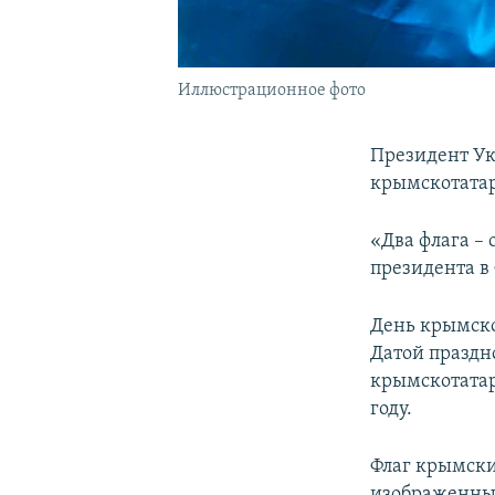
Иллюстрационное фото
Президент Ук
крымскотатар
«Два флага – 
президента в
День крымско
Датой праздн
крымскотатар
году.
Флаг крымских
изображенным