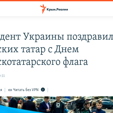
дент Украины поздрави
ких татар с Днем
котатарского флага
:11
ся
Читать без VPN