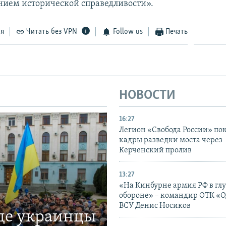
нием исторической справедливости».
ся
Читать без VPN
Follow us
Печать
НОВОСТИ
16:27
Легион «Свобода России» по
кадры разведки моста через
Керченский пролив
13:27
«На Кинбурне армия РФ в гл
обороне» – командир ОТК «О
ВСУ Денис Носиков
где украинцы