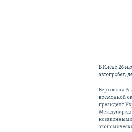
В Киеве 26 и
автопробег, 
Верховная Ра
временной ок
президент Ук
Международн
незаконными 
экономически