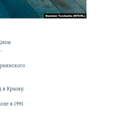
Днем
.
краинского
д в Крыму.
ле в 1991