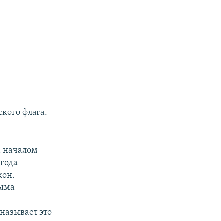
кого флага:
а началом
 года
кон.
рыма
называет это