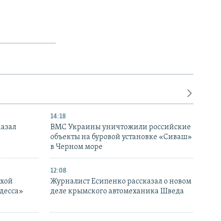
14:18
казал
ВМС Украины уничтожили российские
объекты на буровой установке «Сиваш»
в Черном море
12:08
ухой
Журналист Есипенко рассказал о новом
десса»
деле крымского автомеханика Шведа