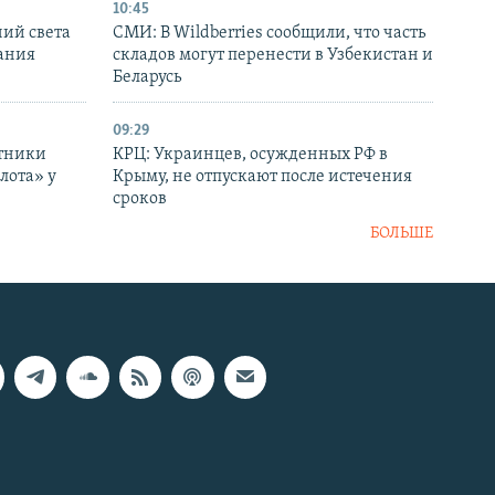
10:45
ний света
СМИ: В Wildberries сообщили, что часть
ания
складов могут перенести в Узбекистан и
Беларусь
09:29
отники
КРЦ: Украинцев, осужденных РФ в
лота» у
Крыму, не отпускают после истечения
сроков
БОЛЬШЕ