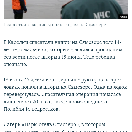
ПРИСОЕДИНЯЙТЕСЬ!
ПОБЕДИТЕЛЕЙ НЕ СУДЯТ?
КРЫМ.НЕПОКОРЕННЫЙ
Подростки, спасшиеся после сплава на Сямозере
ELIFBE
УКРАИНСКАЯ ПРОБЛЕМА КРЫМА
В Карелии спасатели нашли на Сямозере тело 14-
Все сайты RFE/RL
летнего мальчика, который числился пропавшим
без вести после шторма 18 июня. Тело ребенка
опознано.
18 июня 47 детей и четверо инструкторов на трех
лодках попали в шторм на Сямозере. Одна из лодок
перевернулась. Спасательная операция началась
лишь через 20 часов после произошедшего.
Погибли 14 подростков.
Лагерь «Парк-отель Сямозеро», в котором