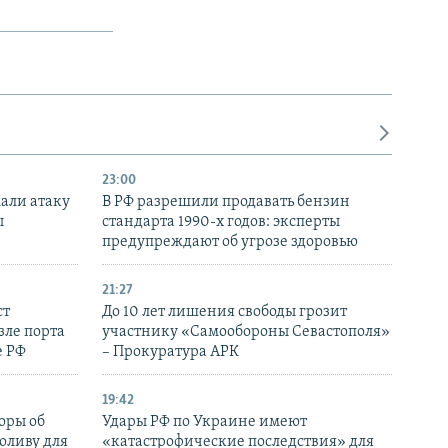
23:00
али атаку
В РФ разрешили продавать бензин
ы
стандарта 1990-х годов: эксперты
предупреждают об угрозе здоровью
21:27
ст
До 10 лет лишения свободы грозит
зле порта
участнику «Самообороны Севастополя»
е РФ
– Прокуратура АРК
19:42
оры об
Удары РФ по Украине имеют
оливу для
«катастрофические последствия» для