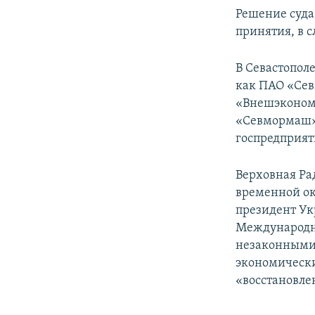
Решение суда 
принятия, в 
В Севастопол
как ПАО «Сев
«Внешэкономс
«Севмормаш»,
госпредприят
Верховная Ра
временной ок
президент Ук
Международн
незаконными 
экономически
«восстановле