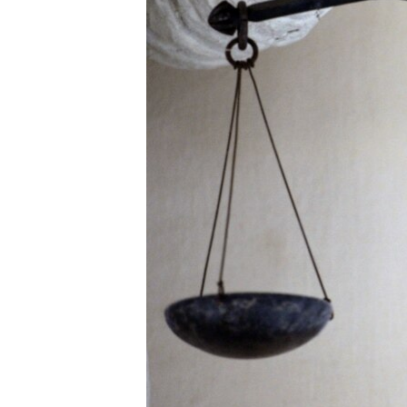
ПОБЕДИТЕЛЕЙ НЕ СУДЯТ?
КРЫМ.НЕПОКОРЕННЫЙ
ELIFBE
УКРАИНСКАЯ ПРОБЛЕМА КРЫМА