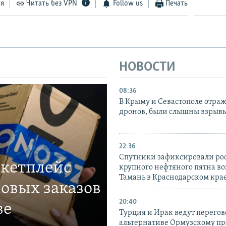
ся
Читать без VPN
Follow us
Печать
НОВОСТИ
08:36
В Крыму и Севастополе отраж
дронов, были слышны взрыв
22:36
Спутники зафиксировали ро
ркетплейс
крупного нефтяного пятна во
Тамань в Краснодарском кра
овых заказов
20:40
ве
Турция и Ирак ведут перегов
альтернативе Ормузскому пр