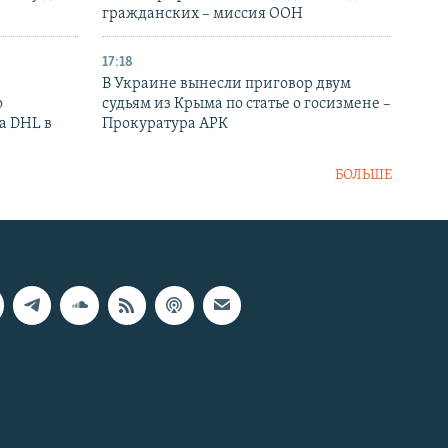
гражданских – миссия ООН
17:18
В Украине вынесли приговор двум
о
судьям из Крыма по статье о госизмене –
а DHL в
Прокуратура АРК
БОЛЬШЕ