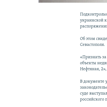
Подконтрольн
украинской к
распоряжении
Об этом свид
Севастополя.
«Признать за
объекты недв
Нефтяная, 2»,
В документе 
законодательс
суде выступ
российского 