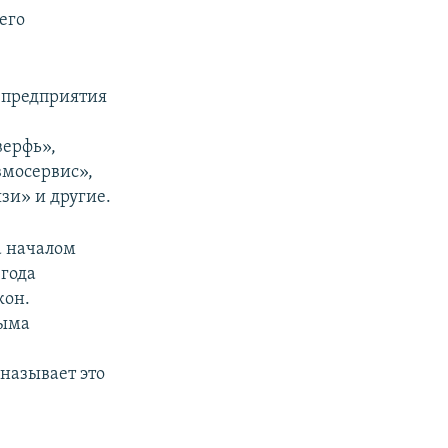
его
 предприятия
верфь»,
вмосервис»,
зи» и другие.
а началом
 года
кон.
рыма
называет это