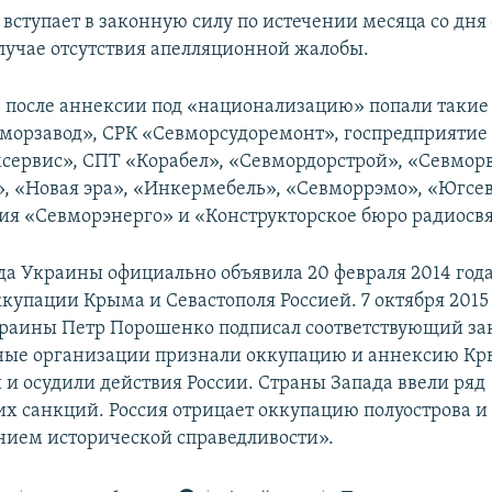
вступает в законную силу по истечении месяца со дня 
случае отсутствия апелляционной жалобы.
е после аннексии под «национализацию» попали такие
морзавод», СРК «Севморсудоремонт», госпредприятие
ервис», СПТ «Корабел», «Севмордорстрой», «Севмор
 «Новая эра», «Инкермебель», «Севморрэмо», «Югсе
ия «Севморэнерго» и «Конструкторское бюро радиосвя
да Украины официально объявила 20 февраля 2014 год
купации Крыма и Севастополя Россией. 7 октября 2015
раины Петр Порошенко подписал соответствующий за
ые организации признали оккупацию и аннексию К
и осудили действия России. Страны Запада ввели ряд
х санкций. Россия отрицает оккупацию полуострова и 
нием исторической справедливости».