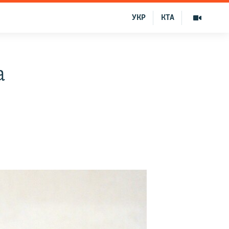
УКР
КТА
а