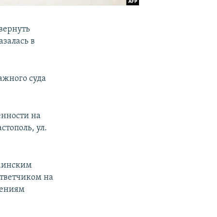
вернуть
азалась в
ажного суда
енности на
стополь, ул.
раинским
Ответчиком на
шениям