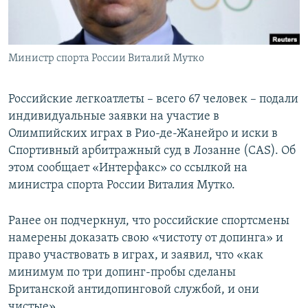
ПРИСОЕДИНЯЙТЕСЬ!
ПОБЕДИТЕЛЕЙ НЕ СУДЯТ?
КРЫМ.НЕПОКОРЕННЫЙ
Министр спорта России Виталий Мутко
ELIFBE
УКРАИНСКАЯ ПРОБЛЕМА КРЫМА
Российские легкоатлеты – всего 67 человек – подали
Все сайты RFE/RL
индивидуальные заявки на участие в
Олимпийских играх в Рио-де-Жанейро и иски в
Спортивный арбитражный суд в Лозанне (CAS). Об
этом сообщает «Интерфакс» со ссылкой на
министра спорта России Виталия Мутко.
Ранее он подчеркнул, что российские спортсмены
намерены доказать свою «чистоту от допинга» и
право участвовать в играх, и заявил, что «как
минимум по три допинг-пробы сделаны
Британской антидопинговой службой, и они
чистые».