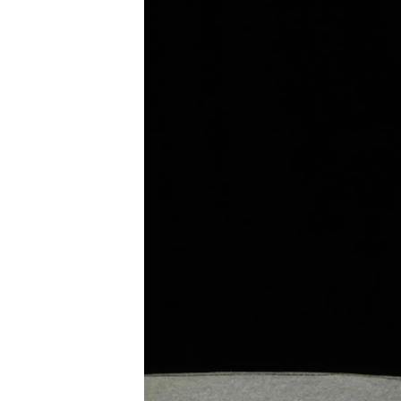
ПОБЕДИТЕЛЕЙ НЕ СУДЯТ?
КРЫМ.НЕПОКОРЕННЫЙ
ELIFBE
УКРАИНСКАЯ ПРОБЛЕМА КРЫМА