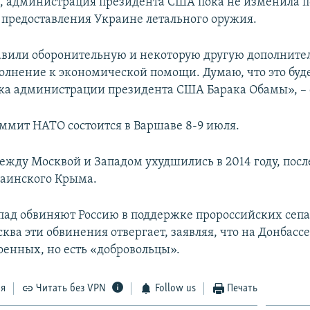
м, администрация президента США пока не изменила 
 предоставления Украине летального оружия.
вили оборонительную и некоторую другую дополнит
олнение к экономической помощи. Думаю, что это буде
ока администрации президента США Барака Обамы», – 
ммит НАТО состоится в Варшаве 8-9 июля.
жду Москвой и Западом ухудшились в 2014 году, посл
аинского Крыма.
пад обвиняют Россию в поддержке пророссийских сепа
ква эти обвинения отвергает, заявляя, что на Донбассе
оенных, но есть «добровольцы».
ся
Читать без VPN
Follow us
Печать