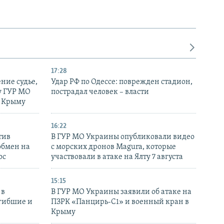
17:28
ние судье,
Удар РФ по Одессе: поврежден стадион,
у ГУР МО
пострадал человек – власти
в Крыму
16:22
тив
В ГУР МО Украины опубликовали видео
обмен на
с морских дронов Magura, которые
ос
участвовали в атаке на Ялту 7 августа
15:15
 в
В ГУР МО Украины заявили об атаке на
огибшие и
ПЗРК «Панцирь-С1» и военный кран в
Крыму