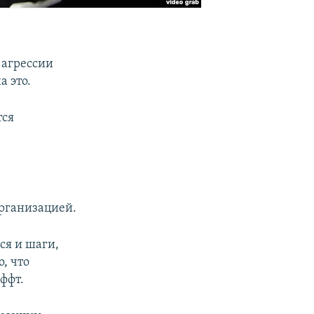
 агрессии
а это.
тся
организацией.
ся и шаги,
, что
ффт.