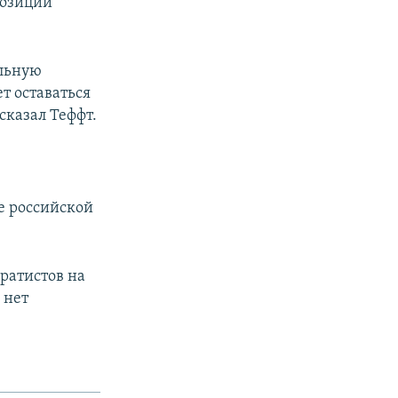
позиции
ельную
т оставаться
сказал Теффт.
е российской
ратистов на
 нет