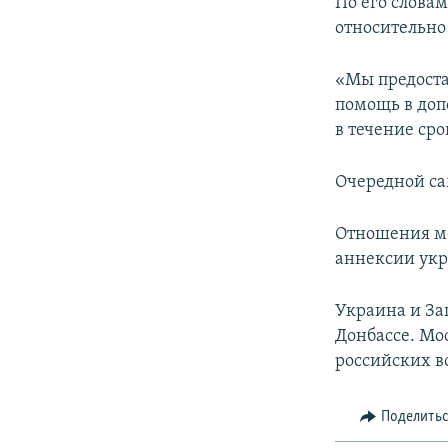
По его слова
относительно
«Мы предоста
помощь в доп
в течение ср
Очередной са
Отношения ме
аннексии укр
Украина и За
Донбассе. Мос
российских в
Поделить