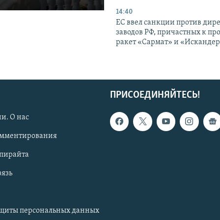
14:40
ЕС ввел санкции против дир
заводов РФ, причастных к пр
ракет «Сармат» и «Исканде
ПРИСОЕДИНЯЙТЕСЬ!
и. О нас
омментирования
опирайта
вязь
ащиты персональных данных