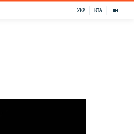
УКР
КТА