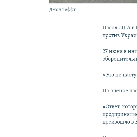
Джон Теффт
Посол США в 
против Украи
27 июня в ин
оборонитель
«Это не насту
По оценке по
«Ответ, кото
предпринятые
произошло в К