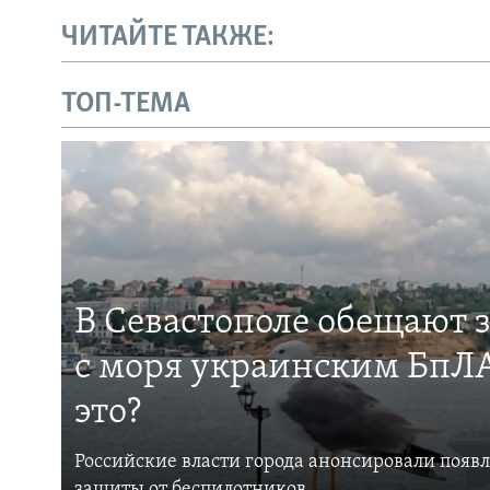
ЧИТАЙТЕ ТАКЖЕ:
ТОП-ТЕМА
В Севастополе обещают 
с моря украинским БпЛА
это?
Российские власти города анонсировали появ
защиты от беспилотников