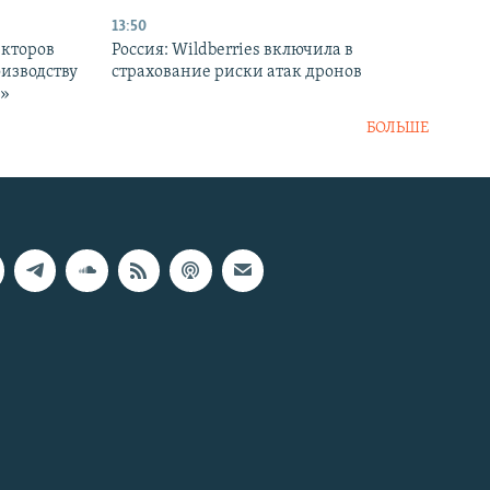
13:50
екторов
Россия: Wildberries включила в
оизводству
страхование риски атак дронов
р»
БОЛЬШЕ