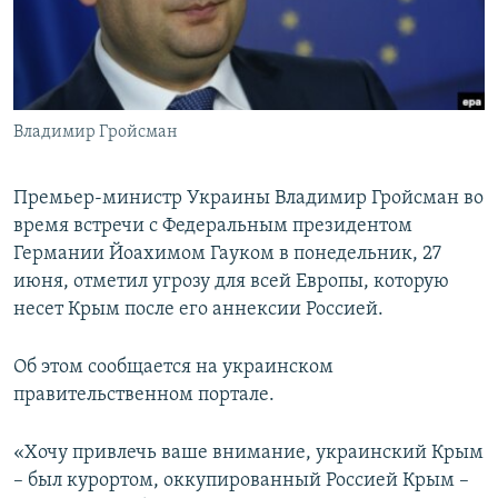
ПРИСОЕДИНЯЙТЕСЬ!
ПОБЕДИТЕЛЕЙ НЕ СУДЯТ?
КРЫМ.НЕПОКОРЕННЫЙ
ELIFBE
Владимир Гройсман
УКРАИНСКАЯ ПРОБЛЕМА КРЫМА
Все сайты RFE/RL
Премьер-министр Украины Владимир Гройсман во
время встречи с Федеральным президентом
Германии Йоахимом Гауком в понедельник, 27
июня, отметил угрозу для всей Европы, которую
несет Крым после его аннексии Россией.
Об этом сообщается на украинском
правительственном портале.
«Хочу привлечь ваше внимание, украинский Крым
– был курортом, оккупированный Россией Крым –