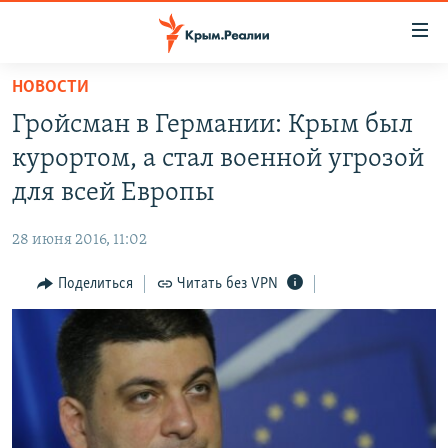
Доступность
ссылки
Вернуться
НОВОСТИ
к
НОВОСТИ
Гройсман в Германии: Крым был
основному
СПЕЦПРОЕКТЫ
содержанию
курортом, а стал военной угрозой
ВОДА
Вернутся
ГРУЗ 200
для всей Европы
к
ИСТОРИЯ
КАРТА ВОЕННЫХ ОБЪЕКТОВ КРЫМА
главной
28 июня 2016, 11:02
ЕЩЕ
11 ЛЕТ ОККУПАЦИИ КРЫМА. 11 ИСТОРИЙ СОПРОТИВЛЕНИЯ
навигации
Вернутся
Поделиться
Читать без VPN
РАДІО СВОБОДА
ИНТЕРАКТИВ
к
КАК ОБОЙТИ БЛОКИРОВКУ
ИНФОГРАФИКА
поиску
ТЕЛЕПРОЕКТ КРЫМ.РЕАЛИИ
Українською
СОВЕТЫ ПРАВОЗАЩИТНИКОВ
Qırımtatar
ПРОПАВШИЕ БЕЗ ВЕСТИ