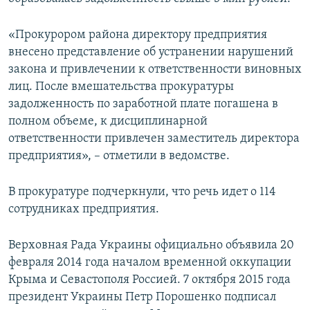
ПРИСОЕДИНЯЙТЕСЬ!
ПОБЕДИТЕЛЕЙ НЕ СУДЯТ?
«Прокурором района директору предприятия
КРЫМ.НЕПОКОРЕННЫЙ
внесено представление об устранении нарушений
ELIFBE
закона и привлечении к ответственности виновных
лиц. После вмешательства прокуратуры
УКРАИНСКАЯ ПРОБЛЕМА КРЫМА
задолженность по заработной плате погашена в
Все сайты RFE/RL
полном объеме, к дисциплинарной
ответственности привлечен заместитель директора
предприятия», – отметили в ведомстве.
В прокуратуре подчеркнули, что речь идет о 114
сотрудниках предприятия.
Верховная Рада Украины официально объявила 20
февраля 2014 года началом временной оккупации
Крыма и Севастополя Россией. 7 октября 2015 года
президент Украины Петр Порошенко подписал