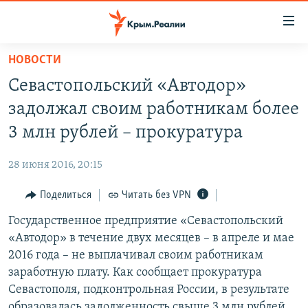
Доступность
ссылки
Вернуться
НОВОСТИ
к
НОВОСТИ
Севастопольский «Автодор»
основному
СПЕЦПРОЕКТЫ
содержанию
задолжал своим работникам более
ВОДА
Вернутся
ГРУЗ 200
3 млн рублей – прокуратура
к
ИСТОРИЯ
КАРТА ВОЕННЫХ ОБЪЕКТОВ КРЫМА
главной
28 июня 2016, 20:15
ЕЩЕ
11 ЛЕТ ОККУПАЦИИ КРЫМА. 11 ИСТОРИЙ СОПРОТИВЛЕНИЯ
навигации
Вернутся
Поделиться
Читать без VPN
РАДІО СВОБОДА
ИНТЕРАКТИВ
к
Государственное предприятие «Севастопольский
КАК ОБОЙТИ БЛОКИРОВКУ
ИНФОГРАФИКА
поиску
«Автодор» в течение двух месяцев – в апреле и мае
ТЕЛЕПРОЕКТ КРЫМ.РЕАЛИИ
2016 года – не выплачивал своим работникам
Українською
заработную плату. Как сообщает прокуратура
СОВЕТЫ ПРАВОЗАЩИТНИКОВ
Qırımtatar
Севастополя, подконтрольная России, в результате
ПРОПАВШИЕ БЕЗ ВЕСТИ
образовалась задолженность свыше 3 млн рублей.